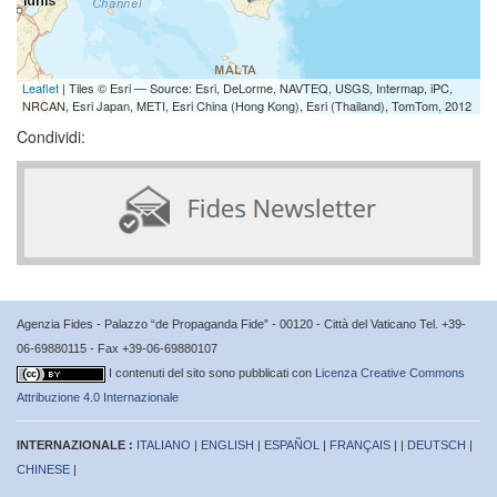
Leaflet
| Tiles © Esri — Source: Esri, DeLorme, NAVTEQ, USGS, Intermap, iPC,
NRCAN, Esri Japan, METI, Esri China (Hong Kong), Esri (Thailand), TomTom, 2012
Condividi:
Agenzia Fides - Palazzo “de Propaganda Fide” - 00120 - Città del Vaticano Tel. +39-
06-69880115 - Fax +39-06-69880107
I contenuti del sito sono pubblicati con
Licenza Creative Commons
Attribuzione 4.0 Internazionale
INTERNAZIONALE :
ITALIANO
|
ENGLISH
|
ESPAÑOL
|
FRANÇAIS
| |
DEUTSCH
|
CHINESE
|