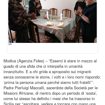
GM
Modica (Agenzia Fides) – “Esserci è stare in mezzo al
guado di una sfida che ci interpella in umanità
innanzitutto. E a chi grida a sproposito sui migranti
senza conoscerne le storie, i volti e i loro nomi rispondo:
‘prima la persona umana perché siamo tutti fratelli’”.
Padre Pierluigi Maccalli, sacerdote della Società per le
Missioni Africane, di rientro dopo un periodo di ‘sosta’,
come lui stesso ha definito i mesi che ha trascorso in
Sicilia per “ascoltare, vedere e toccare con mano una