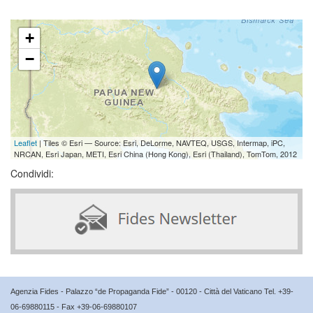
+
−
Leaflet
| Tiles © Esri — Source: Esri, DeLorme, NAVTEQ, USGS, Intermap, iPC,
NRCAN, Esri Japan, METI, Esri China (Hong Kong), Esri (Thailand), TomTom, 2012
Condividi:
Agenzia Fides - Palazzo “de Propaganda Fide” - 00120 - Città del Vaticano Tel. +39-
06-69880115 - Fax +39-06-69880107