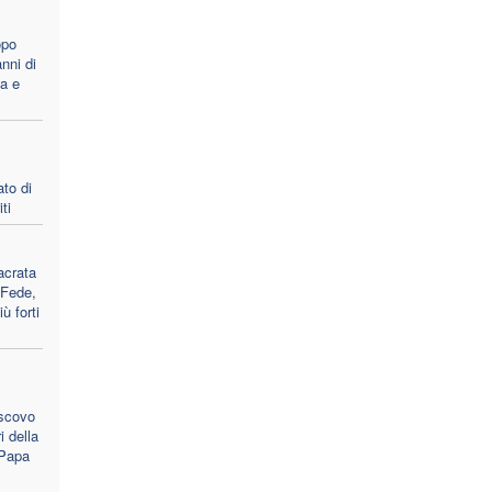
opo
nni di
ca e
ato di
ti
acrata
 Fede,
ù forti
escovo
i della
 Papa