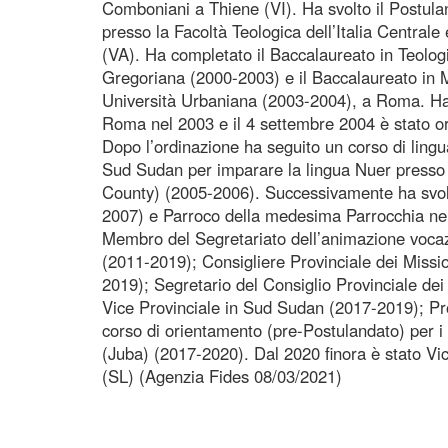
Comboniani a Thiene (VI). Ha svolto il Postuland
presso la Facoltà Teologica dell’Italia Central
(VA). Ha completato il Baccalaureato in Teologi
Gregoriana (2000-2003) e il Baccalaureato in Mi
Università Urbaniana (2003-2004), a Roma. Ha
Roma nel 2003 e il 4 settembre 2004 è stato o
Dopo l’ordinazione ha seguito un corso di lingu
Sud Sudan per imparare la lingua Nuer presso l
County) (2005-2006). Successivamente ha svolto
2007) e Parroco della medesima Parrocchia nel
Membro del Segretariato dell’animazione vocaz
(2011-2019); Consigliere Provinciale dei Miss
2019); Segretario del Consiglio Provinciale de
Vice Provinciale in Sud Sudan (2017-2019); Pro
corso di orientamento (pre-Postulandato) per 
(Juba) (2017-2020). Dal 2020 finora è stato Vic
(SL) (Agenzia Fides 08/03/2021)