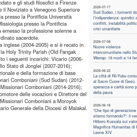
ato e gli studi filosofici a Firenze
2026-07-17
e e il Noviziato a Venegono Superiore
Sud Sudan, i tormenti d
a presso la Pontificia Università
l’indipendenza: quindici a
ssiologia presso la Pontificia
conflitti, instabilità politi
crisi umanitarie
 emesso la professione solenne a
rdinato sacerdote.
2026-07-08
a inglese (2004-2005) e si è recato in
Nuove violenze
a Holy Trinity Parish (Old Fangak
intercomunitarie nello St
Warrap: 19 morti e 14 feri
 i seguenti incarichi: Vicario (2006-
lo Stato di Jonglei (2007-2016);
2026-06-22
ionale e della formazione di base
La città di Rii-Yubu cons
ionari Comboniani (Sud Sudan) (2012-
al Sacro Cuore di Gesù.
i Missionari Comboniani (2014-2016);
speranza e carità sono pi
della paura
motore delle vocazioni e Direttore del
i Missionari Comboniani a Moroyok
2026-06-18
ario Generale della Diocesi di Malakal.
“Che tipo di generazione
stiamo formando?”: il v
Hiiboro Kussala sui valor
Magnifica Humanitas di
Leone XIV