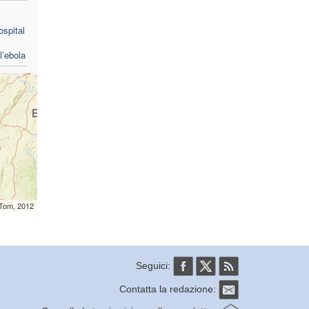
ospital
l’ebola
mTom, 2012
Seguici:
Contatta la redazione: