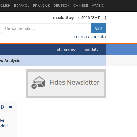
GLISH
ESPAÑOL
FRANÇAIS
DEUTSCH
CHINESE
ARABIC
sabato, 8 agosto 2026 [GMT +1]
Vai!
ricerca avanzata
chi siamo
contatti
s Analysis
UD
dei
zioni