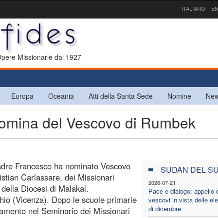
ITALIANO
EN
 Opere Missionarie dal 1927
Europa
Oceania
Atti della Santa Sede
Nomine
New
mina del Vescovo di Rumbek
 Padre Francesco ha nominato Vescovo
SUDAN DEL S
stian Carlassare, dei Missionari
2026-07-21
della Diocesi di Malakal.
Pace e dialogo: appello 
chio (Vicenza). Dopo le scuole primarie
vescovi in vista delle ele
di dicembre
tamento nel Seminario dei Missionari