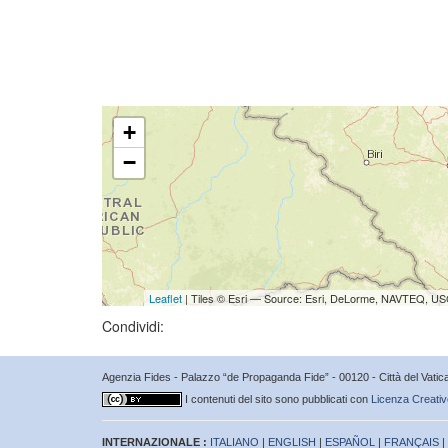
+
−
Leaflet
| Tiles © Esri — Source: Esri, DeLorme, NAVTEQ, USG
Condividi:
Agenzia Fides - Palazzo “de Propaganda Fide” - 00120 - Città del Vat
I contenuti del sito sono pubblicati con
Licenza Creativ
INTERNAZIONALE :
ITALIANO
|
ENGLISH
|
ESPAÑOL
|
FRANÇAIS
|