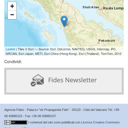
+
−
Leaflet
| Tiles © Esri — Source: Esri, DeLorme, NAVTEQ, USGS, Intermap, iPC,
NRCAN, Esri Japan, METI, Esri China (Hong Kong), Esri (Thailand), TomTom, 2012
Condividi:
Agenzia Fides - Palazzo “de Propaganda Fide” - 00120 - Città del Vaticano Tel. +39-
06-69880115 - Fax +39-06-69880107
I contenuti del sito sono pubblicati con
Licenza Creative Commons