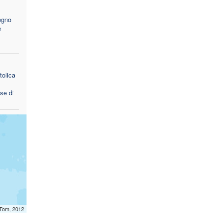
pegno
e
tolica
se di
mTom, 2012