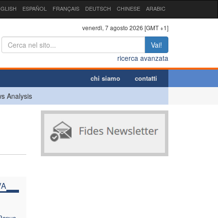
GLISH
ESPAÑOL
FRANÇAIS
DEUTSCH
CHINESE
ARABIC
venerdì, 7 agosto 2026 [GMT +1]
Vai!
ricerca avanzata
chi siamo
contatti
s Analysis
VA
 Papua