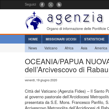
Seguici
Organo di informazione delle Pontificie
HOME
MISSIONARI UCCISI
STATISTICHE
News
Vaticano
Africa
Asia
America
OCEANIA/PAPUA NUOVA G
dell’Arcivescovo di Raba
venerdì, 19 giugno 2020
Città del Vaticano (Agenzia Fides) – Il Santo P
al governo pastorale dell’Arcidiocesi Metropol
presentata da S.E. Mons. Francesco Panfilo, S
Arcivescovo Metropolita dell’Arcidiocesi di Ra