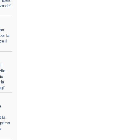
za dei
san
per la
ce il
Il
ita
io
 la
gi”
a
 la
 primo
a