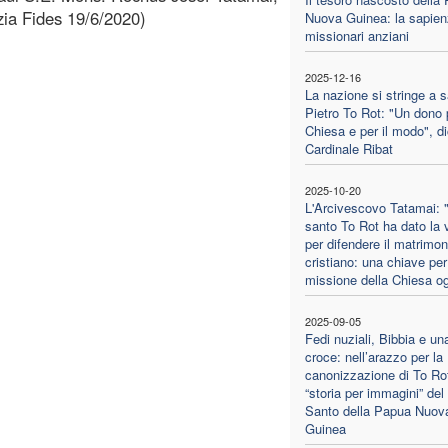
zia Fides 19/6/2020)
Nuova Guinea: la sapien
missionari anziani
2025-12-16
La nazione si stringe a 
Pietro To Rot: "Un dono 
Chiesa e per il modo", di
Cardinale Ribat
2025-10-20
L'Arcivescovo Tatamai: "
santo To Rot ha dato la v
per difendere il matrimon
cristiano: una chiave per
missione della Chiesa og
2025-09-05
Fedi nuziali, Bibbia e un
croce: nell’arazzo per la
canonizzazione di To Rot
“storia per immagini” del
Santo della Papua Nuov
Guinea