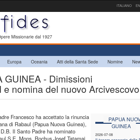
ITALIANO
EN
 Opere Missionarie dal 1927
Europa
Oceania
Atti della Santa Sede
Nomine
New
UINEA - Dimissioni
ul e nomina del nuovo Arcivescovo
adre Francesco ha accettato la rinuncia
PAPUA NUO
itana di Rabaul (Papua Nuova Guinea),
GUINEA
.D.B. Il Santo Padre ha nominato
2026-07-08
baul S.E. Mons. Rochus Josef Tatamai,
Il tesoro nascosto della