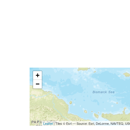
+
−
Leaflet
| Tiles © Esri — Source: Esri, DeLorme, NAVTEQ, USG