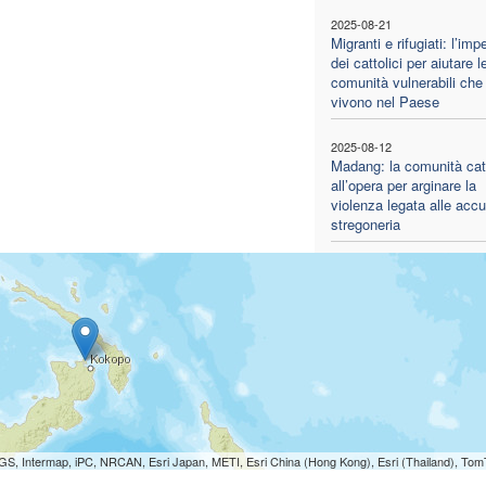
2025-08-21
Migranti e rifugiati: l’im
dei cattolici per aiutare l
comunità vulnerabili che
vivono nel Paese
2025-08-12
Madang: la comunità cat
all’opera per arginare la
violenza legata alle accu
stregoneria
S, Intermap, iPC, NRCAN, Esri Japan, METI, Esri China (Hong Kong), Esri (Thailand), To