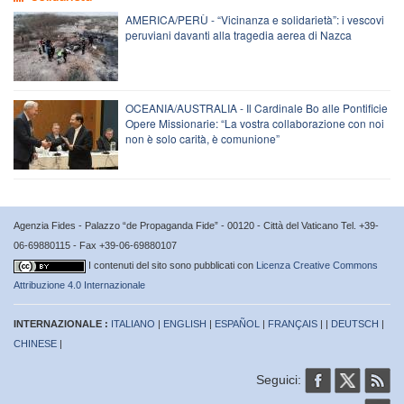
AMERICA/PERÙ - “Vicinanza e solidarietà”: i vescovi
peruviani davanti alla tragedia aerea di Nazca
OCEANIA/AUSTRALIA - Il Cardinale Bo alle Pontificie
Opere Missionarie: “La vostra collaborazione con noi
non è solo carità, è comunione”
Agenzia Fides - Palazzo “de Propaganda Fide” - 00120 - Città del Vaticano Tel. +39-
06-69880115 - Fax +39-06-69880107
I contenuti del sito sono pubblicati con
Licenza Creative Commons
Attribuzione 4.0 Internazionale
INTERNAZIONALE :
ITALIANO
|
ENGLISH
|
ESPAÑOL
|
FRANÇAIS
| |
DEUTSCH
|
CHINESE
|
Seguici: