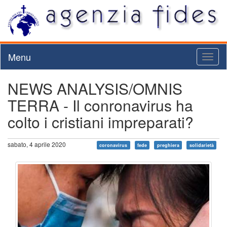
Menu
Toggl
naviga
NEWS ANALYSIS/OMNIS
TERRA - Il conronavirus ha
colto i cristiani impreparati?
sabato, 4 aprile 2020
coronavirus
fede
preghiera
solidarietà