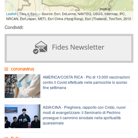
Leaflet
| Tiles © Esri — Source: Esri, DeLorme, NAVTEQ, USGS, Intermap, iPC,
NRCAN, Esri Japan, METI, Esri China (Hong Kong), Esri (Thailand), TomTom, 2012
Condividi:
coronavirus
AMERICA/COSTA RICA - Più di 13.000 vaccinazioni
contro il Covid effettuate nelle parrocchie lo scorso
fine settimana
ASIA/CINA - Preghiera, rapporto con Cristo, nuovi
modi di evangelizzare: il Seminario di Pechino
prosegue il cammino sinodale nella spiritualità
quaresimale