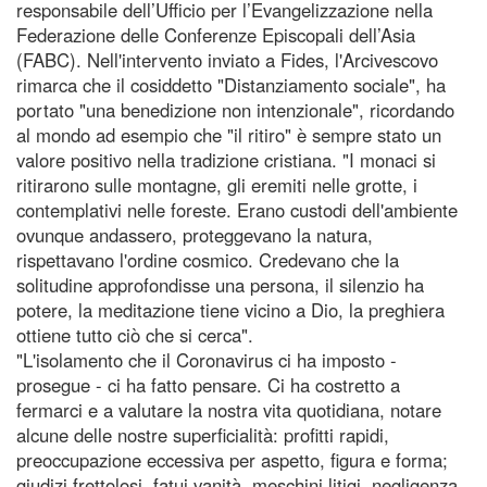
responsabile dell’Ufficio per l’Evangelizzazione nella
Federazione delle Conferenze Episcopali dell’Asia
(FABC). Nell'intervento inviato a Fides, l'Arcivescovo
rimarca che il cosiddetto "Distanziamento sociale", ha
portato "una benedizione non intenzionale", ricordando
al mondo ad esempio che "il ritiro" è sempre stato un
valore positivo nella tradizione cristiana. "I monaci si
ritirarono sulle montagne, gli eremiti nelle grotte, i
contemplativi nelle foreste. Erano custodi dell'ambiente
ovunque andassero, proteggevano la natura,
rispettavano l'ordine cosmico. Credevano che la
solitudine approfondisse una persona, il silenzio ha
potere, la meditazione tiene vicino a Dio, la preghiera
ottiene tutto ciò che si cerca".
"L'isolamento che il Coronavirus ci ha imposto -
prosegue - ci ha fatto pensare. Ci ha costretto a
fermarci e a valutare la nostra vita quotidiana, notare
alcune delle nostre superficialità: profitti rapidi,
preoccupazione eccessiva per aspetto, figura e forma;
giudizi frettolosi, fatui vanità, meschini litigi, negligenza