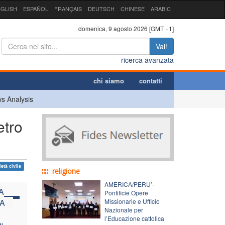
GLISH
ESPAÑOL
FRANÇAIS
DEUTSCH
CHINESE
ARABIC
domenica, 9 agosto 2026 [GMT +1]
Vai!
ricerca avanzata
chi siamo
contatti
s Analysis
etro
età civile
religione
AMERICA/PERU’-
A
Pontificie Opere
A
Missionarie e Ufficio
Nazionale per
l’Educazione cattolica
i