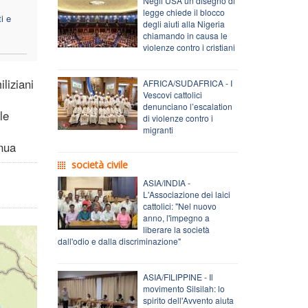
Negli USA un disegno di
legge chiede il blocco
i e
degli aiuti alla Nigeria
chiamando in causa le
violenze contro i cristiani
liziani
AFRICA/SUDAFRICA - I
Vescovi cattolici
denunciano l’escalation
le
di violenze contro i
migranti
inua
società civile
ASIA/INDIA -
L'Associazione dei laici
cattolici: "Nel nuovo
anno, l'impegno a
liberare la società
dall'odio e dalla discriminazione"
ASIA/FILIPPINE - Il
movimento Silsilah: lo
spirito dell'Avvento aiuta