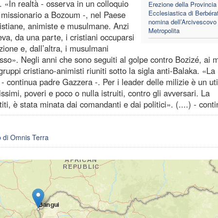
 «In realtà - osserva in un colloquio
Erezione della Provincia
Ecclesiastica di Berbérat
 missionario a Bozoum -, nel Paese
nomina dell’Arcivescovo
cristiane, animiste e musulmane. Anzi
Metropolita
va, da una parte, i cristiani occuparsi
ione e, dall’altra, i musulmani
so». Negli anni che sono seguiti al golpe contro Bozizé, ai mi
ppi cristiano-animisti riuniti sotto la sigla anti-Balaka. «La
 - continua padre Gazzera -. Per i leader delle milizie è un uti
ssimi, poveri e poco o nulla istruiti, contro gli avversari. La
, è stata minata dai comandanti e dai politici». (....) - cont
b di Omnis Terra