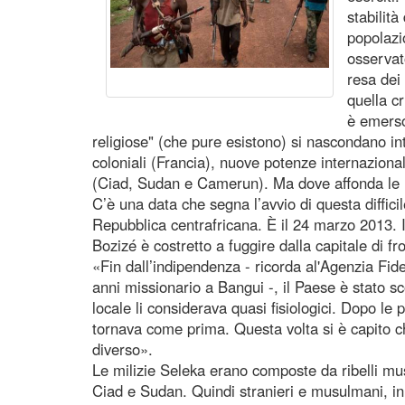
stabilit
popolazio
osservat
resa dei
quella cr
è emerso
religiose" (che pure esistono) si nascondano i
coloniali (Francia), nuove potenze internazional
(Ciad, Sudan e Camerun). Ma dove affonda le r
C’è una data che segna l’avvio di questa difficil
Repubblica centrafricana. È il 24 marzo 2013. I
Bozizé è costretto a fuggire dalla capitale di fr
«Fin dall’indipendenza - ricorda al'Agenzia Fid
anni missionario a Bangui -, il Paese è stato s
locale li considerava quasi fisiologici. Dopo le 
tornava come prima. Questa volta si è capito c
diverso».
Le milizie Seleka erano composte da ribelli m
Ciad e Sudan. Quindi stranieri e musulmani, 