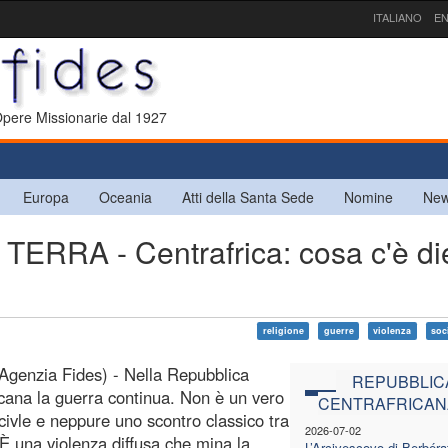
ITALIANO
EN
 Opere Missionarie dal 1927
Europa
Oceania
Atti della Santa Sede
Nomine
New
RA - Centrafrica: cosa c'è di
religione
guerre
violenza
soci
Agenzia Fides) - Nella Repubblica
REPUBBLIC
icana la guerra continua. Non è un vero
CENTRAFRICAN
o civle e neppure uno scontro classico tra
2026-07-02
. È una violenza diffusa che mina la
L’Arcivescovo di Berbérat