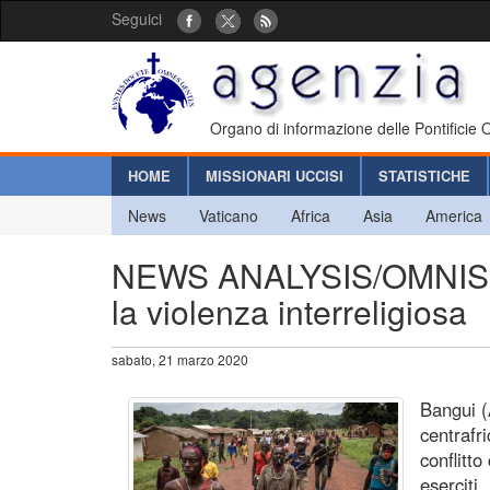
Seguici
Organo di informazione delle Pontificie
HOME
MISSIONARI UCCISI
STATISTICHE
News
Vaticano
Africa
Asia
America
NEWS ANALYSIS/OMNIS TER
la violenza interreligiosa
sabato, 21 marzo 2020
Bangui (
centrafr
conflitt
eserciti