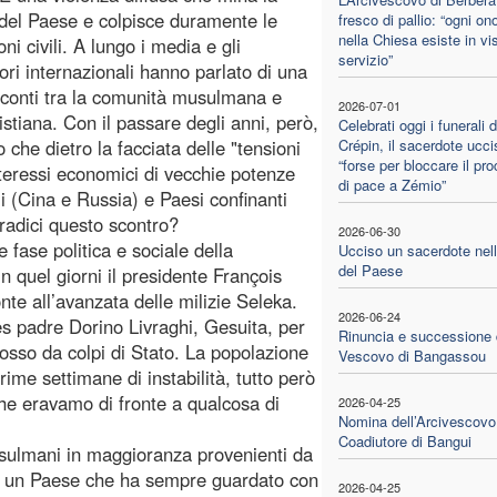
à del Paese e colpisce duramente le
fresco di pallio: “ogni on
nella Chiesa esiste in vi
ni civili. A lungo i media e gli
servizio”
ori internazionali hanno parlato di una
 conti tra la comunità musulmana e
2026-07-01
istiana. Con il passare degli anni, però,
Celebrati oggi i funerali 
 che dietro la facciata delle "tensioni
Crépin, il sacerdote ucci
“forse per bloccare il pr
nteressi economici di vecchie potenze
di pace a Zémio”
i (Cina e Russia) e Paesi confinanti
adici questo scontro?
2026-06-30
e fase politica e sociale della
Ucciso un sacerdote nell
del Paese
n quel giorni il presidente François
onte all’avanzata delle milizie Seleka.
2026-06-24
es padre Dorino Livraghi, Gesuita, per
Rinuncia e successione 
cosso da colpi di Stato. La popolazione
Vescovo di Bangassou
prime settimane di instabilità, tutto però
he eravamo di fronte a qualcosa di
2026-04-25
Nomina dell’Arcivescovo
Coadiutore di Bangui
usulmani in maggioranza provenienti da
in un Paese che ha sempre guardato con
2026-04-25