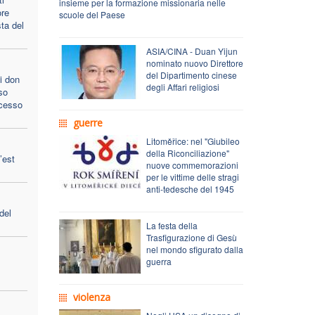
insieme per la formazione missionaria nelle
ore
scuole del Paese
sta del
ASIA/CINA - Duan Yijun
nominato nuovo Direttore
del Dipartimento cinese
di don
degli Affari religiosi
so
ocesso
guerre
Litoměřice: nel "Giubileo
della Riconciliazione"
’est
nuove commemorazioni
per le vittime delle stragi
anti-tedesche del 1945
del
La festa della
Trasfigurazione di Gesù
nel mondo sfigurato dalla
guerra
violenza