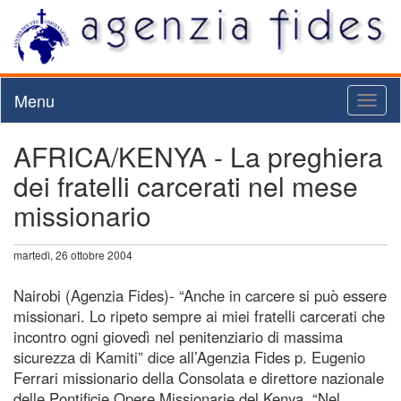
Menu
Toggl
naviga
AFRICA/KENYA - La preghiera
dei fratelli carcerati nel mese
missionario
martedì, 26 ottobre 2004
Nairobi (Agenzia Fides)- “Anche in carcere si può essere
missionari. Lo ripeto sempre ai miei fratelli carcerati che
incontro ogni giovedì nel penitenziario di massima
sicurezza di Kamiti” dice all’Agenzia Fides p. Eugenio
Ferrari missionario della Consolata e direttore nazionale
delle Pontificie Opere Missionarie del Kenya. “Nel