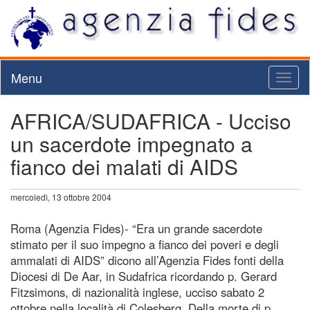
Menu
Toggl
naviga
AFRICA/SUDAFRICA - Ucciso
un sacerdote impegnato a
fianco dei malati di AIDS
mercoledì, 13 ottobre 2004
Roma (Agenzia Fides)- “Era un grande sacerdote
stimato per il suo impegno a fianco dei poveri e degli
ammalati di AIDS” dicono all’Agenzia Fides fonti della
Diocesi di De Aar, in Sudafrica ricordando p. Gerard
Fitzsimons, di nazionalità inglese, ucciso sabato 2
ottobre nella località di Colesberg. Della morte di p.