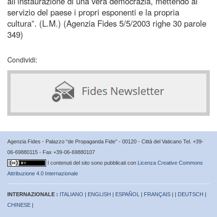
all’instaurazione di una vera democrazia, mettendo al
servizio del paese i propri esponenti e la propria
cultura”. (L.M.) (Agenzia Fides 5/5/2003 righe 30 parole
349)
Condividi:
Agenzia Fides - Palazzo “de Propaganda Fide” - 00120 - Città del Vaticano Tel. +39-
06-69880115 - Fax +39-06-69880107
I contenuti del sito sono pubblicati con
Licenza Creative Commons
Attribuzione 4.0 Internazionale
INTERNAZIONALE :
ITALIANO
|
ENGLISH
|
ESPAÑOL
|
FRANÇAIS
| |
DEUTSCH
|
CHINESE
|