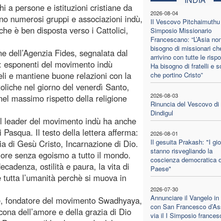
hi a persone e istituzioni cristiane da
2026-08-04
sono numerosi gruppi e associazioni indù,
Il Vescovo Pitchaimuthu 
he è ben disposta verso i Cattolici,
Simposio Missionario
Francescano: “L’Asia no
bisogno di missionari ch
ne dell’Agenzia Fides, segnalata dal
arrivino con tutte le risp
so: esponenti del movimento indù
Ha bisogno di fratelli e s
eli e mantiene buone relazioni con la
che portino Cristo”
toliche nel giorno del venerdì Santo,
2026-08-03
el massimo rispetto della religione
Rinuncia del Vescovo di
Dindigul
 il leader del movimento indù ha anche
 Pasqua. Il testo della lettera afferma:
2026-08-01
Il gesuita Prakash: "I gi
ia di Gesù Cristo, Incarnazione di Dio.
stanno risvegliando la
ore senza egoismo a tutto il mondo.
coscienza democratica d
denza, ostilità e paura, la vita di
Paese"
tutta l’umanità perchè si muova in
2026-07-30
Annunciare il Vangelo in
le, fondatore del movimento Swadhyaya,
con San Francesco d’Ass
ona dell’amore e della grazia di Dio
via il I Simposio france