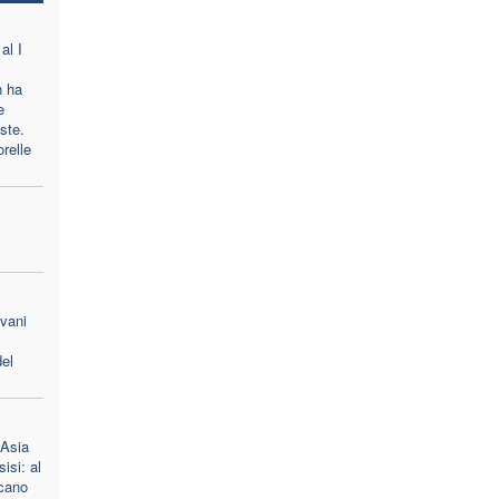
al I
n ha
e
oste.
orelle
ovani
el
 Asia
isi: al
scano