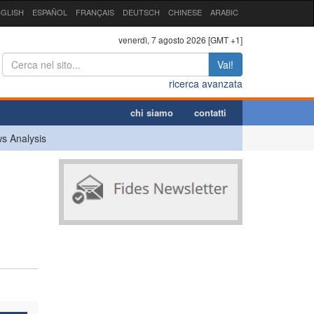
GLISH
ESPAÑOL
FRANÇAIS
DEUTSCH
CHINESE
ARABIC
venerdì, 7 agosto 2026 [GMT +1]
Vai!
ricerca avanzata
chi siamo
contatti
s Analysis