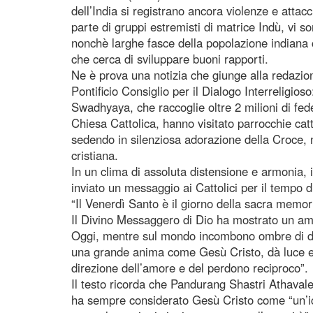
dell’India si registrano ancora violenze e attacc
parte di gruppi estremisti di matrice Indù, vi 
nonchè larghe fasce della popolazione indiana c
che cerca di sviluppare buoni rapporti.
Ne è prova una notizia che giunge alla redazio
Pontificio Consiglio per il Dialogo Interreligio
Swadhyaya, che raccoglie oltre 2 milioni di fed
Chiesa Cattolica, hanno visitato parrocchie cat
sedendo in silenziosa adorazione della Croce, n
cristiana.
In un clima di assoluta distensione e armonia,
inviato un messaggio ai Cattolici per il tempo di
“Il Venerdì Santo è il giorno della sacra memor
Il Divino Messaggero di Dio ha mostrato un am
Oggi, mentre sul mondo incombono ombre di deca
una grande anima come Gesù Cristo, dà luce e 
direzione dell’amore e del perdono reciproco”.
Il testo ricorda che Pandurang Shastri Athava
ha sempre considerato Gesù Cristo come “un’ic