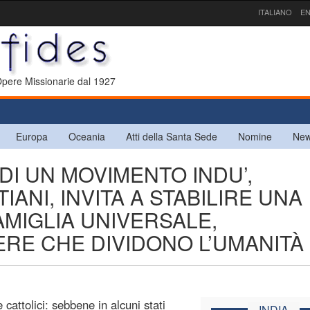
ITALIANO
EN
 Opere Missionarie dal 1927
Europa
Oceania
Atti della Santa Sede
Nomine
New
R DI UN MOVIMENTO INDU’,
IANI, INVITA A STABILIRE UNA
AMIGLIA UNIVERSALE,
RE CHE DIVIDONO L’UMANITÀ
cattolici: sebbene in alcuni stati
INDIA