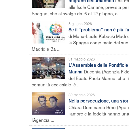
Las Pa
migranti dell’Atlantico
alle Isole Canarie, prevista pe
Spagna, che si svolge dal 6 al 12 giugno, c ...
5 giugno 2026
Se il “problema” non è più l
di Marie-Lucile Kubacki Madri
la Spagna come meta del suo qu
Madrid e Ba ...
31 maggio 2026
L'Assemblea delle Pontificie
Ducenta (Agenzia Fides)
Manna
del Beato Paolo Manna, che ric
comunità ecclesiale, è ...
30 maggio 2026
Nella persecuzione, una storia
Chiara Dommarco Brno (Agenzia 
l’amore e la fedeltà hanno una
l’Agenzia ...