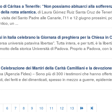
di Cáritas a Tenerife: “Non possiamo abituarci alla sofferen
di Laura Gómez Ruiz Santa Cruz de Teneri
della rotta atlantica.
visita del Santo Padre alle Canarie, l’11 e 12 giugno prossimi, p
tico, un ...
si in Italia celebrano la Giornata di preghiera per la Chiesa in 
 universis patavina libertas”. Tutta intera, e per tutti, è la libert
 motto della storica Università di Padova. Proprio a Padova, con l
elebrazione dei Martiri della Carità Camilliani e la devozione
 (Agenzia Fides) – Sono più di 300 i testimoni che hanno offerto
ati, dei feriti e dei dimenticati, spesso in mezzo a guerre, epidemie
6
7
8
9
10
11
12
13