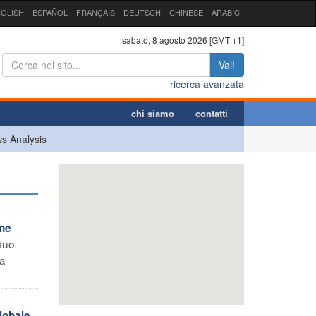
GLISH
ESPAÑOL
FRANÇAIS
DEUTSCH
CHINESE
ARABIC
sabato, 8 agosto 2026 [GMT +1]
Vai!
ricerca avanzata
chi siamo
contatti
s Analysis
one
 suo
la
globale