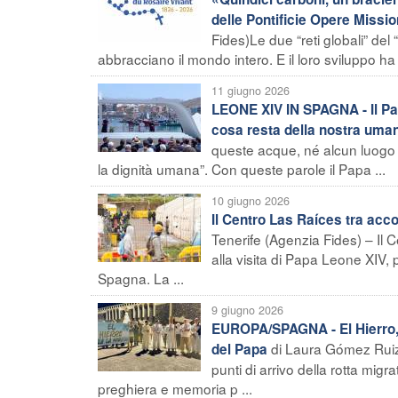
delle Pontificie Opere Missio
Fides)Le due “reti globali” del
abbracciano il mondo intero. E il loro sviluppo ha 
11 giugno 2026
LEONE XIV IN SPAGNA - Il Pap
cosa resta della nostra uman
queste acque, né alcun luogo do
la dignità umana”. Con queste parole il Papa ...
10 giugno 2026
Il Centro Las Raíces tra acco
Tenerife (Agenzia Fides) – Il C
alla visita di Papa Leone XIV, 
Spagna. La ...
9 giugno 2026
EUROPA/SPAGNA - El Hierro, pre
di Laura Gómez Ruiz L
del Papa
punti di arrivo della rotta mig
preghiera e memoria p ...