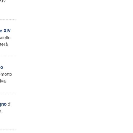
XIV
e XIV
scelto
terà
lo
e-motto
iva
di
ugno
à,