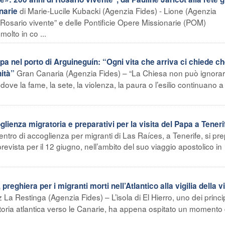
di Marie-Lucile Kubacki (Agenzia Fides) - Lione (Agenzia
narie
 “Rosario vivente” e delle Pontificie Opere Missionarie (POM)
molto in co ...
a nel porto di Arguineguín: “Ogni vita che arriva ci chiede c
Gran Canaria (Agenzia Fides) – “La Chiesa non può ignora
ità”
ve la fame, la sete, la violenza, la paura o l’esilio continuano a 
glienza migratoria e preparativi per la visita del Papa a Teneri
entro di accoglienza per migranti di Las Raíces, a Tenerife, si pr
prevista per il 12 giugno, nell’ambito del suo viaggio apostolico in
ghiera per i migranti morti nell’Atlantico alla vigilia della vi
a Restinga (Agenzia Fides) – L’isola di El Hierro, uno dei princip
ratoria atlantica verso le Canarie, ha appena ospitato un momento 