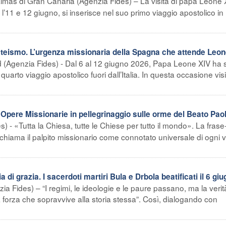
lmas di Gran Canaria (Agenzia Fides) – La visita di papa Leone 
r l’11 e 12 giugno, si inserisce nel suo primo viaggio apostolico in
’ateismo. L’urgenza missionaria della Spagna che attende Leon
d (Agenzia Fides) - Dal 6 al 12 giugno 2026, Papa Leone XIV ha 
arto viaggio apostolico fuori dall’Italia. In questa occasione visi
 Opere Missionarie in pellegrinaggio sulle orme del Beato Pao
 - «Tutta la Chiesa, tutte le Chiese per tutto il mondo». La fras
hiama il palpito missionario come connotato universale di ogni v
 di grazia. I sacerdoti martiri Bula e Drbola beatificati il 6 gi
Fides) – “I regimi, le ideologie e le paure passano, ma la verit
 forza che sopravvive alla storia stessa”. Così, dialogando con