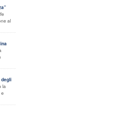
za”
fe
one al
Cina
à
a
 degli
 la
 e