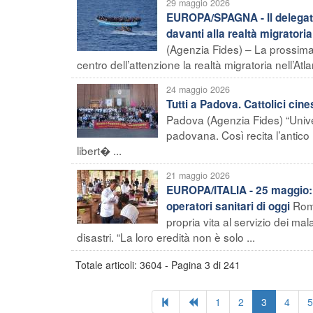
29 maggio 2026
EUROPA/SPAGNA - Il delegato 
davanti alla realtà migratoria 
(Agenzia Fides) – La prossima 
centro dell’attenzione la realtà migratoria nell’Atlan
24 maggio 2026
Tutti a Padova. Cattolici cine
Padova (Agenzia Fides) “Universa
padovana. Così recita l’antico
libert� ...
21 maggio 2026
EUROPA/ITALIA - 25 maggio: C
Roma
operatori sanitari di oggi
propria vita al servizio dei mal
disastri. “La loro eredità non è solo ...
Totale articoli: 3604 - Pagina 3 di 241
1
2
3
4
5