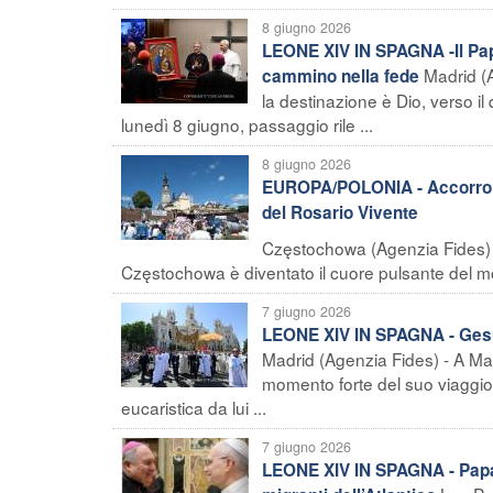
8 giugno 2026
LEONE XIV IN SPAGNA -Il Papa
Madrid (A
cammino nella fede
la destinazione è Dio, verso il
lunedì 8 giugno, passaggio rile ...
8 giugno 2026
EUROPA/POLONIA - Accorrono 
del Rosario Vivente
Częstochowa (Agenzia Fides) -
Częstochowa è diventato il cuore pulsante del mo
7 giugno 2026
LEONE XIV IN SPAGNA - Gesù 
Madrid (Agenzia Fides) - A Ma
momento forte del suo viaggio
eucaristica da lui ...
7 giugno 2026
LEONE XIV IN SPAGNA - Papa 