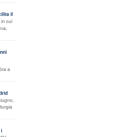
ita il
in cui
gna,
nni
óra a
drid
giugno,
turgia
i