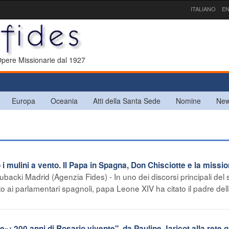
ITALIANO
EN
 Opere Missionarie dal 1927
Europa
Oceania
Atti della Santa Sede
Nomine
New
i mulini a vento. Il Papa in Spagna, Don Chisciotte e la missi
ubacki Madrid (Agenzia Fides) - In uno dei discorsi principali del
to ai parlamentari spagnoli, papa Leone XIV ha citato il padre del
e»: 200 anni di Rosario vivente", da Pauline Jaricot alla rete 