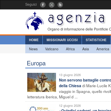
Seguici
Organo di informazione delle Pontificie
HOME
MISSIONARI UCCISI
STATISTICHE
News
Vaticano
Africa
Asia
America
Europa
13 giugno 2026
Non servono battaglie contro 
di Marie-Lucile K
della Chiesa
viaggio in Spagna, quello rivol
letteratura iberica, Miguel d ...
12 giugno 2026
«Quindici carboni, un bracier