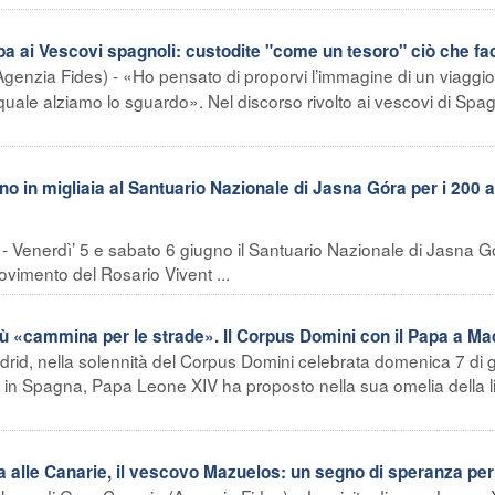
 ai Vescovi spagnoli: custodite "come un tesoro" ciò che facil
genzia Fides) - «Ho pensato di proporvi l’immagine di un viaggio 
 quale alziamo lo sguardo». Nel discorso rivolto ai vescovi di Spa
in migliaia al Santuario Nazionale di Jasna Góra per i 200 a
 Venerdì’ 5 e sabato 6 giugno il Santuario Nazionale di Jasna G
vimento del Rosario Vivent ...
«cammina per le strade». Il Corpus Domini con il Papa a Ma
drid, nella solennità del Corpus Domini celebrata domenica 7 di 
 in Spagna, Papa Leone XIV ha proposto nella sua omelia della li
alle Canarie, il vescovo Mazuelos: un segno di speranza per 