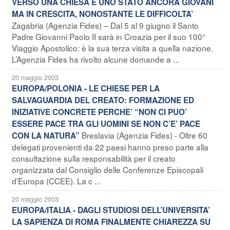
VERSO UNA CHIESA E UNO STATO ANCORA GIOVANI
MA IN CRESCITA, NONOSTANTE LE DIFFICOLTA’
Zagabria (Agenzia Fides) – Dal 5 al 9 giugno il Santo
Padre Giovanni Paolo II sarà in Croazia per il suo 100°
Viaggio Apostolico: è la sua terza visita a quella nazione.
L’Agenzia Fides ha rivolto alcune domande a ...
20 maggio 2003
EUROPA/POLONIA - LE CHIESE PER LA
SALVAGUARDIA DEL CREATO: FORMAZIONE ED
INIZIATIVE CONCRETE PERCHE’ “NON CI PUO’
ESSERE PACE TRA GLI UOMINI SE NON C’E’ PACE
Breslavia (Agenzia Fides) - Oltre 60
CON LA NATURA”
delegati provenienti da 22 paesi hanno preso parte alla
consultazione sulla responsabilità per il creato
organizzata dal Consiglio delle Conferenze Episcopali
d’Europa (CCEE). La c ...
20 maggio 2003
EUROPA/ITALIA - DAGLI STUDIOSI DELL’UNIVERSITA’
LA SAPIENZA DI ROMA FINALMENTE CHIAREZZA SU