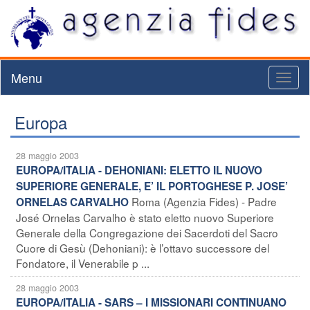
Menu
Toggl
naviga
Europa
28 maggio 2003
EUROPA/ITALIA - DEHONIANI: ELETTO IL NUOVO
SUPERIORE GENERALE, E’ IL PORTOGHESE P. JOSE’
Roma (Agenzia Fides) - Padre
ORNELAS CARVALHO
José Ornelas Carvalho è stato eletto nuovo Superiore
Generale della Congregazione dei Sacerdoti del Sacro
Cuore di Gesù (Dehoniani): è l’ottavo successore del
Fondatore, il Venerabile p ...
28 maggio 2003
EUROPA/ITALIA - SARS – I MISSIONARI CONTINUANO