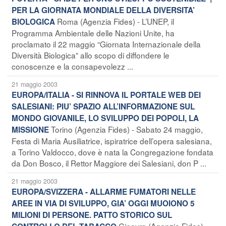
PER LA GIORNATA MONDIALE DELLA DIVERSITA’
Roma (Agenzia Fides) - L’UNEP, il
BIOLOGICA
Programma Ambientale delle Nazioni Unite, ha
proclamato il 22 maggio “Giornata Internazionale della
Diversità Biologica” allo scopo di diffondere le
conoscenze e la consapevolezz ...
21 maggio 2003
EUROPA/ITALIA - SI RINNOVA IL PORTALE WEB DEI
SALESIANI: PIU’ SPAZIO ALL’INFORMAZIONE SUL
MONDO GIOVANILE, LO SVILUPPO DEI POPOLI, LA
Torino (Agenzia Fides) - Sabato 24 maggio,
MISSIONE
Festa di Maria Ausiliatrice, ispiratrice dell’opera salesiana,
a Torino Valdocco, dove è nata la Congregazione fondata
da Don Bosco, il Rettor Maggiore dei Salesiani, don P ...
21 maggio 2003
EUROPA/SVIZZERA - ALLARME FUMATORI NELLE
AREE IN VIA DI SVILUPPO, GIA’ OGGI MUOIONO 5
MILIONI DI PERSONE. PATTO STORICO SUL
Ginevra (Agenzia Fides) -