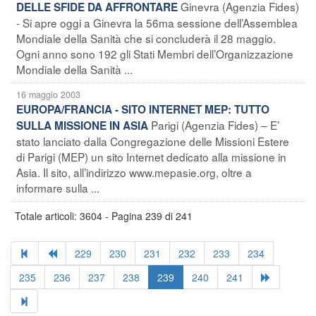
Ginevra (Agenzia Fides)
DELLE SFIDE DA AFFRONTARE
- Si apre oggi a Ginevra la 56ma sessione dell’Assemblea
Mondiale della Sanità che si concluderà il 28 maggio.
Ogni anno sono 192 gli Stati Membri dell’Organizzazione
Mondiale della Sanità ...
16 maggio 2003
EUROPA/FRANCIA - SITO INTERNET MEP: TUTTO
Parigi (Agenzia Fides) – E’
SULLA MISSIONE IN ASIA
stato lanciato dalla Congregazione delle Missioni Estere
di Parigi (MEP) un sito Internet dedicato alla missione in
Asia. Il sito, all’indirizzo www.mepasie.org, oltre a
informare sulla ...
Totale articoli: 3604 - Pagina 239 di 241
229
230
231
232
233
234
235
236
237
238
239
240
241