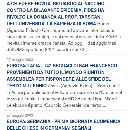
A CHIEDERE NOVITA’ RIGUARDO AL VACCINO
CONTRO LA DILAGANTE EPIDEMIA, FIDES HA
RIVOLTO LA DOMANDA AL PROF. TARSITANI,
Roma
DELL’UNIVERSITA’ LA SAPIENZA DI ROMA
(Agenzia Fides) - Continuano ad arrivare informazioni
inquietanti sui contagi e sui decessi causati dalla SARS e
inevitabilmente cresce l’ansia. Ad oggi, i dati aggiornati
dell’OMS riportano 8221 casi tra cui 73 ...
27 maggio 2003
EUROPA/ITALIA - 142 SEGUACI DI SAN FRANCESCO
PROVENIENTI DA TUTTO IL MONDO RIUNITI IN
ASSEMBLEA PER RISPONDERE ALLE SFIDE DEL
Assisi (Agenzia Fides) – Sono riuniti
TERZO MILLENNIO
in Assisi per delineare il volto e la missione dell’Ordine nel
terzo millennio. I francescani dell’Ordine dei Frati Minori
celebrano il primo “Capitolo Generale” del terzo ...
27 maggio 2003
EUROPA/GERMANIA - PRIMA GIORNATA ECUMENICA
DELLE CHIESE IN GERMANIA: SEGNALI