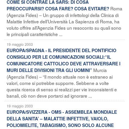
COME SI CONTRAE LA SARS: DI COSA
Roma
PREOCCUPARSI? COSA FARE? COSA EVITARE?
(Agenzia Fides) – Un gruppo di infettologi della Clinica di
Malattie Infettive dell’Università La Sapienza di Roma, ha
voluto offrire all’Agenzia Fides un resoconto su quali sono
le principali caratteristiche ...
19 maggio 2003
EUROPA/SPAGNA - IL PRESIDENTE DEL PONTIFICIO
CONSIGLIO PER LE COMUNICAZIONI SOCIALI:“IL
COMUNICATORE CATTOLICO DEVE ATTRAVERSARE I
Murcia
MURI DELLE DIVISIONI TRA GLI UOMINI”
(Agenzia Fides) – “Il mondo attuale non è estraneo ai
valori, come si potrebbe supporre. Sebbene a volte
questa ricerca di senso si realizzi per vie inconsistenti e
banali, ciò non deve portarci ad ignorare ...
19 maggio 2003
EUROPA/SVIZZERA - OMS - ASSEMBLEA MONDIALE
DELLA SANITA’ – MALATTIE INFETTIVE, VAIOLO,
POLIOMIELITE, TABAGISMO, SONO SOLO ALCUNE