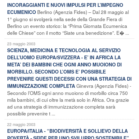
INCORAGGIANTI E NUOVI IMPULSI PER L’IMPEGNO
Berlino (Agenzia Fides) – Dal 28 maggio al
ECUMENICO
1° giugno si svolgerà nella sede della Grande Fiera di
Berlino un evento storico: la “Prima Giornata Ecumenica
delle Chiese” con il motto “Siate una benedizione”. E� ...
23 maggio 2003
SCIENZA, MEDICINA E TECNOLOGIA AL SERVIZIO
DELL’UOMO EUROPA/SVIZZERA - E’ IN AFRICA LA
META’ DEI BAMBINI CHE OGNI ANNO MUOIONO DI
MORBILLO. SECONDO L’OMS E’ POSSIBILE
PREVENIRE QUESTI DECESSI CON UNA STRATEGIA DI
Ginevra (Agenzia Fides) -
IMMUNIZZAZIONE COMPLETA
Secondo l’OMS ogni anno muoiono di morbillo circa 750
mila bambini, di cui oltre la metà solo in Africa. Ora grazie
ad una strategia di immunizzazione completa sarà
possibile prevenire t ...
22 maggio 2003
EUROPA/ITALIA - “BIODIVERSITÀ E SOLLIEVO DELLA
POVERTÀ - SFIDE PER UNO SVILUPPO SOSTENIBILE”,