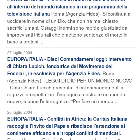
all’interno del mondo islamico in un programma della
Roma (Agenzia Fides)- Si continua a
televisione italiana
uccidere in nome di un Dio, che non ha mai chiesto
sacrifici umani. Ostaggi inermi sono rapiti e giustiziati da
improvvisati tribunali che emettono sentenze di morte in
base a pretesi ...
27 luglio 2004
EUROPA/ITALIA - Dieci Comandamenti oggi: intervento
di Chiara Lubich, fondatrice del Movimento dei
Roma
Focolari, in esclusiva per l’Agenzia Fides.
(Agenzia Fides) - LEGGI DI DIO PER UN MONDO NUOVO
- Così Chiara Lubich presenta i dieci comandamenti ai
ragazzi: prospetta loro l’impegno a costruire un mondo
nuovo, e pone l’interrogativo: “Per fare un mondo ...
26 luglio 2004
EUROPA/ITALIA - Conflitti in Africa: la Caritas Italiana
raccoglie l’invito del Papa e ribadisce l’attenzione al
continente africano e ai troppi conflitti dimenticati.
Roma (Agenzia Fides) - Preghiera e solidarietà per “i