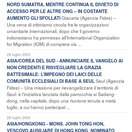
NORD SUMATRA, MENTRE CONTINUA IL DIVIETO DI
ACCESSO PER LE ALTRE ONG – IN COSTANTE
Giacarta (Agenzia Fides) –
AUMENTO GLI SFOLLATI
Una vena di ottimismo circola fra le organizzazioni
umanitarie internazionali, dopo che il governo
indonesiano ha permesso all’International Organization
for Migration (IOM) di compiere vis ...
29 luglio 2003
ASIA/COREA DEL SUD - ANNUNCIARE IL VANGELO AI
NON CREDENTI E RISVEGLIARE LA GRAZIA
BATTESIMALE: L’IMPEGNO DEI LAICI DELLE
Seul (Agenzia
COMUNITÀ ECCLESIALI DI BASE A SEUL
Fides) – Una missione per rievangelizzare il territorio di
Seul: è l’iniziativa lanciata dalla parrocchia si Sadang-
dong, nella capitale, dopo una riunione tenuta a metà
luglio, a cui hanno partecipat ...
28 luglio 2003
ASIA/HONGKONG - MONS. JOHN TONG HON,
VESCOVO AUSILIARE DI HONG KONG, NOMINATO