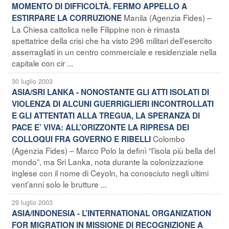
MOMENTO DI DIFFICOLTÀ. FERMO APPELLO A
Manila (Agenzia Fides) –
ESTIRPARE LA CORRUZIONE
La Chiesa cattolica nelle Filippine non è rimasta
spettatrice della crisi che ha visto 296 militari dell’esercito
asserragliati in un centro commerciale e residenziale nella
capitale con cir ...
30 luglio 2003
ASIA/SRI LANKA - NONOSTANTE GLI ATTI ISOLATI DI
VIOLENZA DI ALCUNI GUERRIGLIERI INCONTROLLATI
E GLI ATTENTATI ALLA TREGUA, LA SPERANZA DI
PACE E’ VIVA: ALL’ORIZZONTE LA RIPRESA DEI
Colombo
COLLOQUI FRA GOVERNO E RIBELLI
(Agenzia Fides) – Marco Polo la definì “l’isola più bella del
mondo”, ma Sri Lanka, nota durante la colonizzazione
inglese con il nome di Ceyoln, ha conosciuto negli ultimi
vent’anni solo le brutture ...
29 luglio 2003
ASIA/INDONESIA - L’INTERNATIONAL ORGANIZATION
FOR MIGRATION IN MISSIONE DI RECOGNIZIONE A