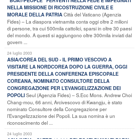
“BOAT-PEOPLE” FERVENTI NELLA FEDE E IMPEGNATI
NELLA MISSIONE DI RICOSTRUZIONE CIVILE E
Città del Vaticano (Agenzia
MORALE DELLA PATRIA
Fides) – La diaspora vietnamita conta oggi oltre 2 milioni
di persone, tra cui 500mila cattolici, sparsi in oltre 30 paesi
del mondo. A questi si aggiungono oltre 300mila inviati dal
govern ...
24 luglio 2003
ASIA/COREA DEL SUD - IL PRIMO VESCOVO A
VISITARE LA NORDCOREA DOPO LA GUERRA, OGGI
PRESIDENTE DELLA CONFERENZA EPISCOPALE
COREANA, NOMINATO CONSULTORE DELLA
CONGREGAZIONE PER L’EVANGELIZZAZIONE DEI
Seul (Agenzia Fides) – S.Ecc Mons. Andrew Choi
POPOLI
Chang-mou, 66 anni, Arcivescovo di Kwangju, è stato
nominato Consultore della Congregazione per
l’Evangelizzazione dei Popoli. La sua nomina è un
riconoscimento del ...
24 luglio 2003