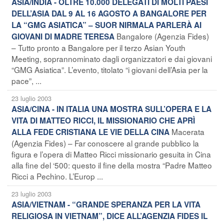
ASIA/INDIA - OLTRE 10.000 DELEGATI DI MOLTI PAESI
DELL’ASIA DAL 9 AL 16 AGOSTO A BANGALORE PER
LA “GMG ASIATICA” – SUOR NIRMALA PARLERÀ AI
Bangalore (Agenzia Fides)
GIOVANI DI MADRE TERESA
– Tutto pronto a Bangalore per il terzo Asian Youth
Meeting, soprannominato dagli organizzatori e dai giovani
“GMG Asiatica”. L’evento, titolato “i giovani dell’Asia per la
pace”, ...
23 luglio 2003
ASIA/CINA - IN ITALIA UNA MOSTRA SULL’OPERA E LA
VITA DI MATTEO RICCI, IL MISSIONARIO CHE APRÌ
Macerata
ALLA FEDE CRISTIANA LE VIE DELLA CINA
(Agenzia Fides) – Far conoscere al grande pubblico la
figura e l’opera di Matteo Ricci missionario gesuita in Cina
alla fine del ‘500: questo il fine della mostra “Padre Matteo
Ricci a Pechino. L’Europ ...
23 luglio 2003
ASIA/VIETNAM - “GRANDE SPERANZA PER LA VITA
RELIGIOSA IN VIETNAM”, DICE ALL’AGENZIA FIDES IL