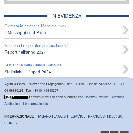
IN EVIDENZA
Giornata Missionaria Mondiale 2025
Il Messaggio del Papa
Missionari e operatori pastorali uccisi
Report nell'anno 2024
Statistiche della Chiesa Cattolica
Statistiche - Report 2024
Agenzia Fides - Palazzo “de Propaganda Fide” - 00120 - Città del Vaticano Tel. +39-
06-69880115 - Fax +39-06-69880107
I contenuti del sito sono pubblicati con
Licenza Creative Commons
Attribuzione 4.0 Internazionale
INTERNAZIONALE :
ITALIANO
|
ENGLISH
|
ESPAÑOL
|
FRANÇAIS
| |
DEUTSCH
|
CHINESE
|