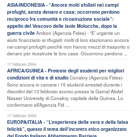
ASIA/INDONESIA - “Ancora molti sfollati nei campi
profughi, senza denaro e casa; occorrono perdono
reciproco fra comunità e ricostruzione sociale”:
appello del Vescovo delle isole Molucche, dopo la
Ambon (Agenzia Fides) - “E’ urgente un
guerra civile
aiuto finanziario ai rifugiati: molti di loro stazionano ancora
nei campi profughi perchè non hanno mezzi di trasporto o
denaro per ricostruire le loro case. Occorrono perdono ...
17 febbraio 2004
AFRICA/GUINEA - Proteste degli studenti per migliori
Conakry (Agenzia Fides)-
condizioni di vita e di studio
Sono ancora in carcere i 15 studenti arrestati durante i
disordini del 13 febbraio scorso presso la Gamal Abdel
Nasser University di Conakry, capitale della Guinea. Lo
confermano all’Agenzia Fid ...
17 febbraio 2004
EUROPA/ITALIA - “L’esperienza della vera e della falsa
felicità”, questo il tema dell’incontro etico organizzato
dal Fondo Italiano Abbattimento Barriere