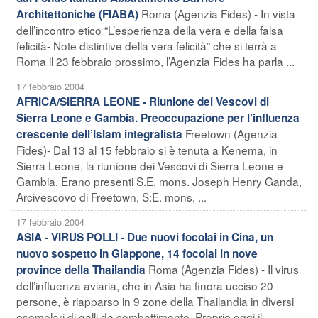
Roma (Agenzia Fides) - In vista
Architettoniche (FIABA)
dell’incontro etico “L’esperienza della vera e della falsa
felicità- Note distintive della vera felicità” che si terrà a
Roma il 23 febbraio prossimo, l’Agenzia Fides ha parla ...
17 febbraio 2004
AFRICA/SIERRA LEONE - Riunione dei Vescovi di
Sierra Leone e Gambia. Preoccupazione per l’influenza
Freetown (Agenzia
crescente dell’Islam integralista
Fides)- Dal 13 al 15 febbraio si è tenuta a Kenema, in
Sierra Leone, la riunione dei Vescovi di Sierra Leone e
Gambia. Erano presenti S.E. mons. Joseph Henry Ganda,
Arcivescovo di Freetown, S:E. mons, ...
17 febbraio 2004
ASIA - VIRUS POLLI - Due nuovi focolai in Cina, un
nuovo sospetto in Giappone, 14 focolai in nove
Roma (Agenzia Fides) - Il virus
province della Thailandia
dell’influenza aviaria, che in Asia ha finora ucciso 20
persone, è riapparso in 9 zone della Thailandia in diversi
esemplari di galli da combattimento. Proprio oggi il