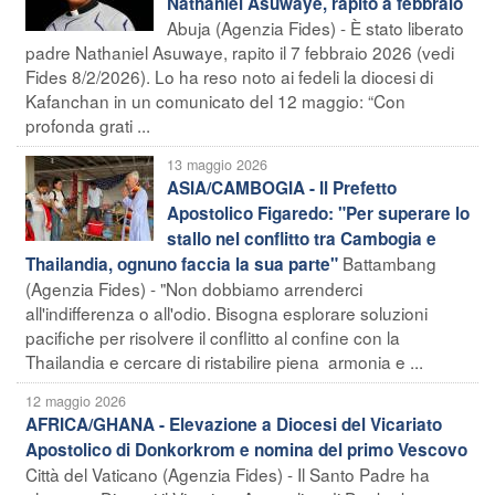
Nathaniel Asuwaye, rapito a febbraio
Abuja (Agenzia Fides) - È stato liberato
padre Nathaniel Asuwaye, rapito il 7 febbraio 2026 (vedi
Fides 8/2/2026). Lo ha reso noto ai fedeli la diocesi di
Kafanchan in un comunicato del 12 maggio: “Con
profonda grati ...
13 maggio 2026
ASIA/CAMBOGIA - Il Prefetto
Apostolico Figaredo: "Per superare lo
stallo nel conflitto tra Cambogia e
Battambang
Thailandia, ognuno faccia la sua parte"
(Agenzia Fides) - "Non dobbiamo arrenderci
all'indifferenza o all'odio. Bisogna esplorare soluzioni
pacifiche per risolvere il conflitto al confine con la
Thailandia e cercare di ristabilire piena armonia e ...
12 maggio 2026
AFRICA/GHANA - Elevazione a Diocesi del Vicariato
Apostolico di Donkorkrom e nomina del primo Vescovo
Città del Vaticano (Agenzia Fides) - Il Santo Padre ha