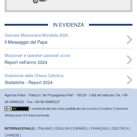
IN EVIDENZA
Giornata Missionaria Mondiale 2025
Il Messaggio del Papa
Missionari e operatori pastorali uccisi
Report nell'anno 2024
Statistiche della Chiesa Cattolica
Statistiche - Report 2024
Agenzia Fides - Palazzo “de Propaganda Fide” - 00120 - Città del Vaticano Tel. +39-
06-69880115 - Fax +39-06-69880107
I contenuti del sito sono pubblicati con
Licenza Creative Commons
Attribuzione 4.0 Internazionale
INTERNAZIONALE :
ITALIANO
|
ENGLISH
|
ESPAÑOL
|
FRANÇAIS
| |
DEUTSCH
|
CHINESE
|