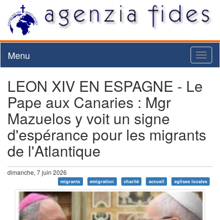
Menu
Toggl
naviga
LEON XIV EN ESPAGNE - Le
Pape aux Canaries : Mgr
Mazuelos y voit un signe
d'espérance pour les migrants
de l'Atlantique
dimanche, 7 juin 2026
migrants
emigration
charité
accueil
eglises locales