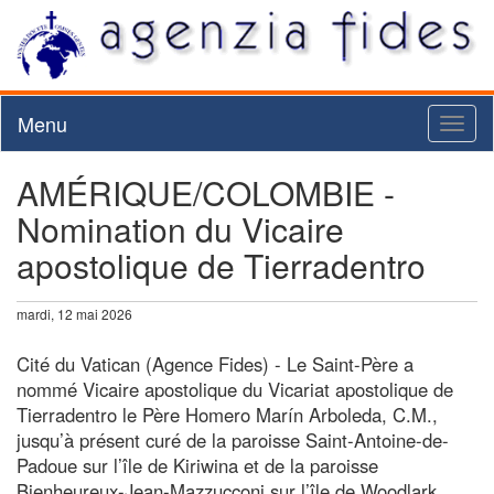
Menu
Toggl
naviga
AMÉRIQUE/COLOMBIE -
Nomination du Vicaire
apostolique de Tierradentro
mardi, 12 mai 2026
Cité du Vatican (Agence Fides) - Le Saint-Père a
nommé Vicaire apostolique du Vicariat apostolique de
Tierradentro le Père Homero Marín Arboleda, C.M.,
jusqu’à présent curé de la paroisse Saint-Antoine-de-
Padoue sur l’île de Kiriwina et de la paroisse
Bienheureux-Jean-Mazzucconi sur l’île de Woodlark