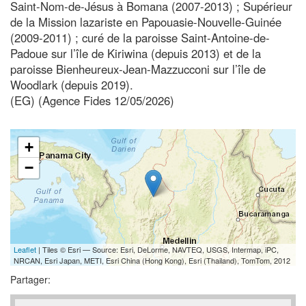
Saint-Nom-de-Jésus à Bomana (2007-2013) ; Supérieur
de la Mission lazariste en Papouasie-Nouvelle-Guinée
(2009-2011) ; curé de la paroisse Saint-Antoine-de-
Padoue sur l’île de Kiriwina (depuis 2013) et de la
paroisse Bienheureux-Jean-Mazzucconi sur l’île de
Woodlark (depuis 2019).
(EG) (Agence Fides 12/05/2026)
+
−
Leaflet
| Tiles © Esri — Source: Esri, DeLorme, NAVTEQ, USGS, Intermap, iPC,
NRCAN, Esri Japan, METI, Esri China (Hong Kong), Esri (Thailand), TomTom, 2012
Partager: