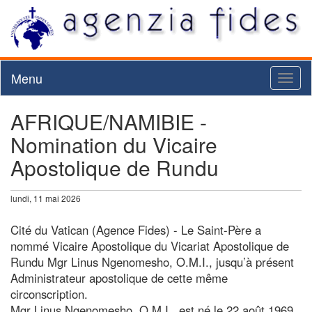
Menu
Toggl
naviga
AFRIQUE/NAMIBIE -
Nomination du Vicaire
Apostolique de Rundu
lundi, 11 mai 2026
Cité du Vatican (Agence Fides) - Le Saint-Père a
nommé Vicaire Apostolique du Vicariat Apostolique de
Rundu Mgr Linus Ngenomesho, O.M.I., jusqu’à présent
Administrateur apostolique de cette même
circonscription.
Mgr Linus Ngenomesho, O.M.I., est né le 22 août 1969