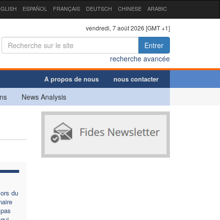
GLISH
ESPAÑOL
FRANÇAIS
DEUTSCH
CHINESE
ARABIC
vendredi, 7 août 2026 [GMT +1]
Entrer
recherche avancée
A propos de nous
nous contacter
ns
News Analysis
lors du
aire
 pas
qui