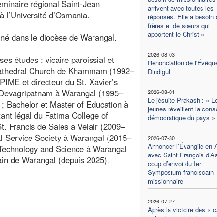
Séminaire régional Saint-Jean
arrivent avec toutes les
 à l’Université d’Osmania.
réponses. Elle a besoin 
frères et de sœurs qui
apportent le Christ »
rdiné dans le diocèse de Warangal.
2026-08-03
ses études : vicaire paroissial et
Renonciation de l'Évêqu
o-Cathedral Church de Khammam (1992–
Dindigul
PIME et directeur du St. Xavier’s
e Devagripatnam à Warangal (1995–
2026-08-01
Le jésuite Prakash : « L
 ; Bachelor et Master of Education à
jeunes réveillent la con
tant légal du Fatima College of
démocratique du pays »
. Francis de Sales à Velair (2009–
ial Service Society à Warangal (2015–
2026-07-30
Annoncer l’Évangile en 
of Technology and Science à Warangal
avec Saint François d’As
sain de Warangal (depuis 2025).
coup d’envoi du Ier
Symposium franciscain
missionnaire
2026-07-27
Après la victoire des « c