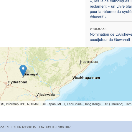
», les laïcs catholiques 
réclament « un Livre bla
pour la réforme du syst
éducatif »
2026-07-16
Nomination de L'Archev
coadjuteur de Guwahati
S, Intermap, iPC, NRCAN, Esri Japan, METI, Esri China (Hong Kong), Esri (Thailand), To
icano Tel. +39-06-69880115 - Fax +39-06-69880107