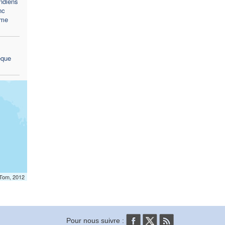
indiens
nc
ème
êque
mTom, 2012
Pour nous suivre :