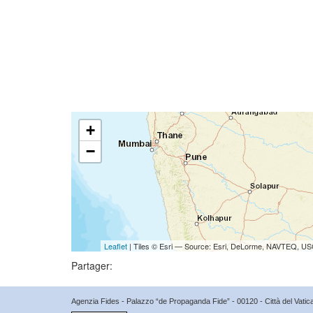
+
−
Leaflet
| Tiles © Esri — Source: Esri, DeLorme, NAVTEQ, USG
Partager:
Agenzia Fides - Palazzo “de Propaganda Fide” - 00120 - Città del Vat