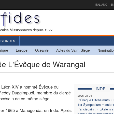
ITALIANO
EN
icales Missionnaires depuis 1927
ISTIQUES
rique
Europe
Océanie
Actes du Saint-Siège
Nominatio
de L'Évêque de Warangal
ère Léon XIV a nommé Évêque du
INDE
 Reddy Duggimpudi, membre du clergé
2026-08-04
iocésain de ce même siège.
L'Évêque Pitchaimuthu, 
1er Symposium missionn
franciscain : « L’Asie n’a
vier 1965 à Manugonda, en Inde. Après
besoin de missionnaires 