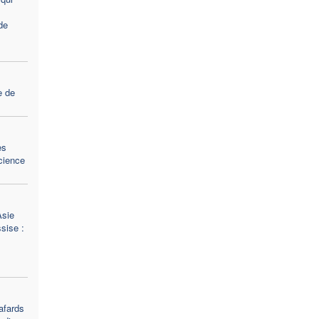
de
e de
es
science
Asie
sise :
afards