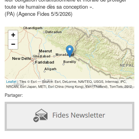
toute vie humaine dès sa conception ».
(PA) (Agence Fides 5/5/2026)
+
−
Leaflet
| Tiles © Esri — Source: Esri, DeLorme, NAVTEQ, USGS, Intermap, iPC,
NRCAN, Esri Japan, METI, Esri China (Hong Kong), Esri (Thailand), TomTom, 2012
Partager: