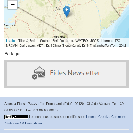
−
Leaflet
| Tiles © Esri — Source: Esri, DeLorme, NAVTEQ, USGS, Intermap, iPC,
NRCAN, Esri Japan, METI, Esri China (Hong Kong), Esri (Thailand), TomTom, 2012
Partager:
Agenzia Fides - Palazzo “de Propaganda Fide” - 00120 - Città del Vaticano Tel. +39-
06-69880115 - Fax +39-06-69880107
Les contenus du site sont publiés sous
Licence Creative Commons
Attribution 4.0 International