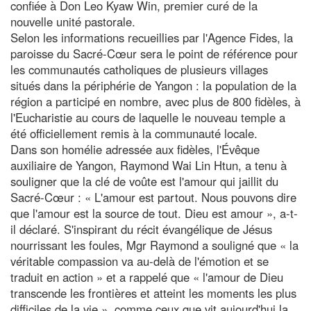
confiée à Don Leo Kyaw Win, premier curé de la
nouvelle unité pastorale.
Selon les informations recueillies par l'Agence Fides, la
paroisse du Sacré-Cœur sera le point de référence pour
les communautés catholiques de plusieurs villages
situés dans la périphérie de Yangon : la population de la
région a participé en nombre, avec plus de 800 fidèles, à
l'Eucharistie au cours de laquelle le nouveau temple a
été officiellement remis à la communauté locale.
Dans son homélie adressée aux fidèles, l'Évêque
auxiliaire de Yangon, Raymond Wai Lin Htun, a tenu à
souligner que la clé de voûte est l'amour qui jaillit du
Sacré-Cœur : « L'amour est partout. Nous pouvons dire
que l'amour est la source de tout. Dieu est amour », a-t-
il déclaré. S'inspirant du récit évangélique de Jésus
nourrissant les foules, Mgr Raymond a souligné que « la
véritable compassion va au-delà de l'émotion et se
traduit en action » et a rappelé que « l'amour de Dieu
transcende les frontières et atteint les moments les plus
difficiles de la vie », comme ceux que vit aujourd'hui la