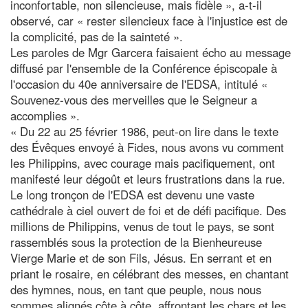
inconfortable, non silencieuse, mais fidèle », a-t-il
observé, car « rester silencieux face à l'injustice est de
la complicité, pas de la sainteté ».
Les paroles de Mgr Garcera faisaient écho au message
diffusé par l'ensemble de la Conférence épiscopale à
l'occasion du 40e anniversaire de l'EDSA, intitulé «
Souvenez-vous des merveilles que le Seigneur a
accomplies ».
« Du 22 au 25 février 1986, peut-on lire dans le texte
des Évêques envoyé à Fides, nous avons vu comment
les Philippins, avec courage mais pacifiquement, ont
manifesté leur dégoût et leurs frustrations dans la rue.
Le long tronçon de l'EDSA est devenu une vaste
cathédrale à ciel ouvert de foi et de défi pacifique. Des
millions de Philippins, venus de tout le pays, se sont
rassemblés sous la protection de la Bienheureuse
Vierge Marie et de son Fils, Jésus. En serrant et en
priant le rosaire, en célébrant des messes, en chantant
des hymnes, nous, en tant que peuple, nous nous
sommes alignés côte à côte, affrontant les chars et les