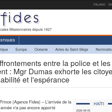
ITALIANO
EN
icales Missionnaires depuis 1927
ISTIQUES
rique
Europe
Océanie
Actes du Saint-Siège
Nominatio
ontements entre la police et les
ent : Mgr Dumas exhorte les citoy
sabilité et l'espérance
Prince (Agence Fides) – L'arrivée de la
HAÏTI
 année n'a pas encore apporté
2026-08-05