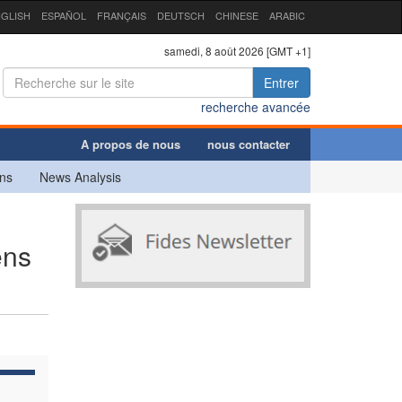
GLISH
ESPAÑOL
FRANÇAIS
DEUTSCH
CHINESE
ARABIC
samedi, 8 août 2026 [GMT +1]
Entrer
recherche avancée
A propos de nous
nous contacter
ns
News Analysis
ens