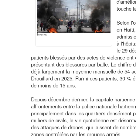
d'amélio
touche l
Selon l'
en Haïti
Internet
admissio
à l'hôpi
le 29 dé
patients blessés par des actes de violence ont
présentant des blessures par balle. Le chiffr
déjà largement la moyenne mensuelle de 54 ad
Drouillard en 2025. Parmi ces patients, 30 % 
de moins de 15 ans.
Depuis décembre dernier, la capitale haïtienn
affrontements entre la police nationale haïtie
principalement dans les quartiers densément p
milliers de civils, la vie quotidienne est déso
des attaques de drones, qui laissent de nombr
zones contrôlées par les groupes armés.