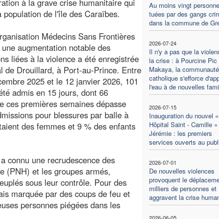
ration à la grave crise humanitaire qui
Au moins vingt personn
a population de l'île des Caraïbes.
tuées par des gangs cri
dans la commune de Gre
organisation Médecins Sans Frontières
2026-07-24
, une augmentation notable des
Il n'y a pas que la violen
ns liées à la violence a été enregistrée
la crise : à Pourcine Pic
tal de Drouillard, à Port-au-Prince. Entre
Makaya, la communauté
catholique s'efforce d'ap
cembre 2025 et le 12 janvier 2026, 101
l'eau à de nouvelles fami
 été admis en 15 jours, dont 66
e de ces premières semaines dépasse
2026-07-15
missions pour blessures par balle à
Inauguration du nouvel «
Hôpital Saint - Camille »
étaient des femmes et 9 % des enfants
Jérémie : les premiers
services ouverts au publ
e a connu une recrudescence des
2026-07-01
nne (PNH) et les groupes armés,
De nouvelles violences
provoquent le déplaceme
euplés sous leur contrôle. Pour des
milliers de personnes et
rmais marquée par des coups de feu et
aggravent la crise human
euses personnes piégées dans les
2026-06-05