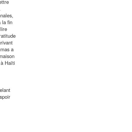
ettre
a
onales,
la fin
lire
ratitude
crivant
Dumas a
 maison
à Haïti
elant
spoir