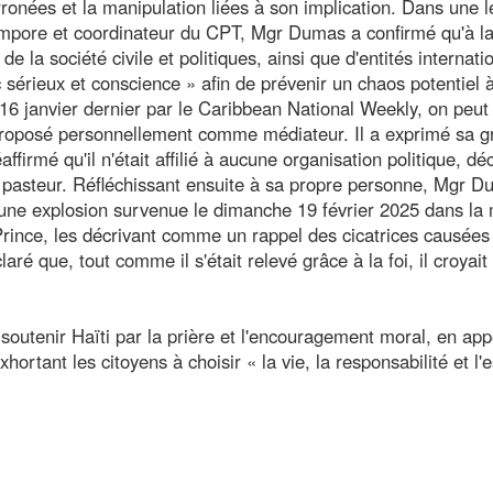
rronées et la manipulation liées à son implication. Dans une l
empore et coordinateur du CPT, Mgr Dumas a confirmé qu'à l
 la société civile et politiques, ainsi que d'entités internati
sérieux et conscience » afin de prévenir un chaos potentiel à 
16 janvier dernier par le Caribbean National Weekly, on peut 
s proposé personnellement comme médiateur. Il a exprimé sa g
ffirmé qu'il n'était affilié à aucune organisation politique, dé
 pasteur. Réfléchissant ensuite à sa propre personne, Mgr 
 d'une explosion survenue le dimanche 19 février 2025 dans la
Prince, les décrivant comme un rappel des cicatrices causées 
claré que, tout comme il s'était relevé grâce à la foi, il croyait
 soutenir Haïti par la prière et l'encouragement moral, en app
ortant les citoyens à choisir « la vie, la responsabilité et l'e