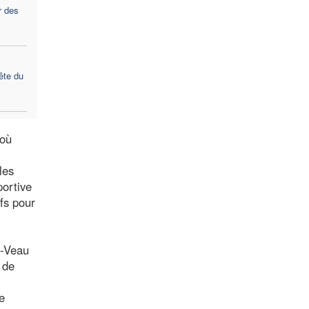
r des
ête du
 où
les
portive
ifs pour
à-Veau
 de
e