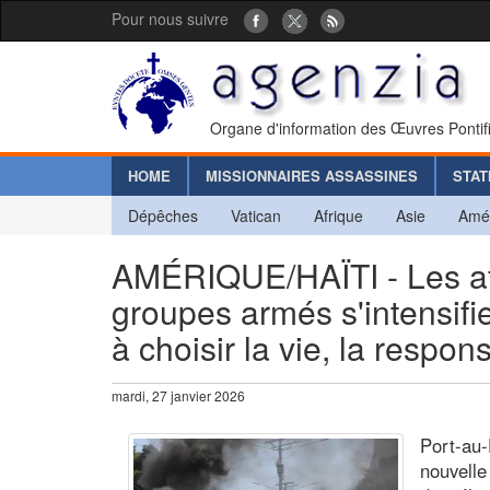
Pour nous suivre
Organe d'information des Œuvres Pontif
HOME
MISSIONNAIRES ASSASSINES
STAT
Dépêches
Vatican
Afrique
Asie
Amé
AMÉRIQUE/HAÏTI - Les affr
groupes armés s'intensifi
à choisir la vie, la respon
mardi, 27 janvier 2026
Port-au-
nouvelle