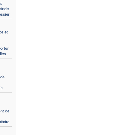
es
minels
ssier
ce et
porter
lles
 de
ic
nt de
itaire