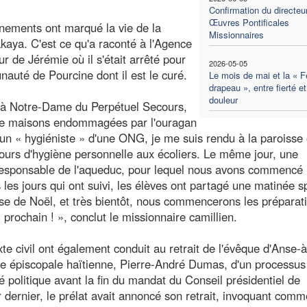
Confirmation du directeu
Œuvres Pontificales
énements ont marqué la vie de la
Missionnaires
ya. C'est ce qu'a raconté à l'Agence
r de Jérémie où il s'était arrêté pour
2026-05-05
nauté de Pourcine dont il est le curé.
Le mois de mai et la « F
drapeau », entre fierté et
douleur
e à Notre-Dame du Perpétuel Secours,
de maisons endommagées par l'ouragan
un « hygiéniste » d'une ONG, je me suis rendu à la paroisse
 cours d'hygiène personnelle aux écoliers. Le même jour, une
responsable de l'aqueduc, pour lequel nous avons commencé 
 les jours qui ont suivi, les élèves ont partagé une matinée s
ause de Noël, et très bientôt, nous commencerons les préparat
prochain ! », conclut le missionnaire camillien.
xte civil ont également conduit au retrait de l'évêque d'Anse-
ce épiscopale haïtienne, Pierre-André Dumas, d'un processus
ité politique avant la fin du mandat du Conseil présidentiel de
er dernier, le prélat avait annoncé son retrait, invoquant comm