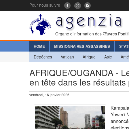
Pour nous suivre
Organe d'information des Œuvres Pontif
HOME
MISSIONNAIRES ASSASSINES
STAT
Dépêches
Vatican
Afrique
Asie
Amé
AFRIQUE/OUGANDA - Le p
en tête dans les résultats 
vendredi, 16 janvier 2026
Kampala 
Yoweri M
annoncés
élections