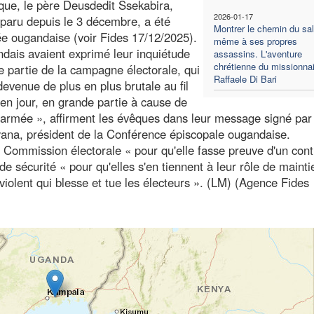
que, le père Deusdedit Ssekabira,
2026-01-17
sparu depuis le 3 décembre, a été
Montrer le chemin du sal
mée ougandaise (voir Fides 17/12/2025).
même à ses propres
dais avaient exprimé leur inquiétude
assassins. L'aventure
chrétienne du missionnai
re partie de la campagne électorale, qui
Raffaele Di Bari
evenue de plus en plus brutale au fil
r en jour, en grande partie à cause de
s l'armée », affirment les évêques dans leur message signé pa
ana, président de la Conférence épiscopale ougandaise.
 Commission électorale « pour qu'elle fasse preuve d'un cont
de sécurité « pour qu'elles s'en tiennent à leur rôle de maint
e violent qui blesse et tue les électeurs ». (LM) (Agence Fides