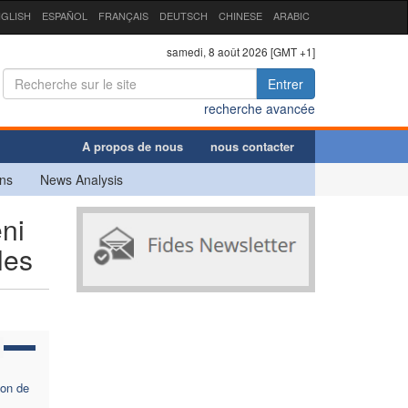
GLISH
ESPAÑOL
FRANÇAIS
DEUTSCH
CHINESE
ARABIC
samedi, 8 août 2026 [GMT +1]
Entrer
recherche avancée
A propos de nous
nous contacter
ns
News Analysis
ni
les
ion de