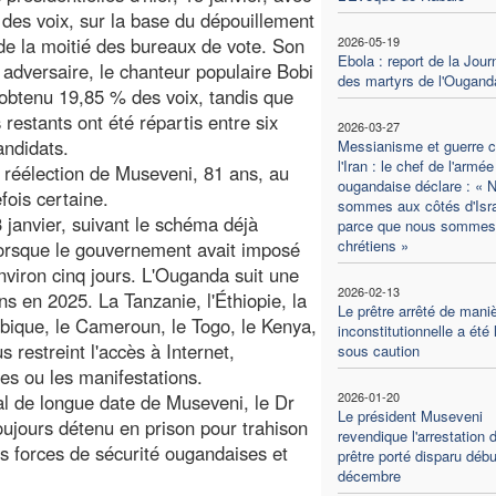
des voix, sur la base du dépouillement
de la moitié des bureaux de vote. Son
2026-05-19
Ebola : report de la Jour
l adversaire, le chanteur populaire Bobi
des martyrs de l'Ougand
obtenu 19,85 % des voix, tandis que
 restants ont été répartis entre six
2026-03-27
andidats.
Messianisme et guerre c
l'Iran : le chef de l'armée
 réélection de Museveni, 81 ans, au
ougandaise déclare : « 
ois certaine.
sommes aux côtés d'Isr
3 janvier, suivant le schéma déjà
parce que nous sommes
chrétiens »
lorsque le gouvernement avait imposé
environ cinq jours. L'Ouganda suit une
2026-02-13
s en 2025. La Tanzanie, l'Éthiopie, la
Le prêtre arrêté de mani
ique, le Cameroun, le Togo, le Kenya,
inconstitutionnelle a été 
 restreint l'accès à Internet,
sous caution
les ou les manifestations.
2026-01-20
val de longue date de Museveni, le Dr
Le président Museveni
toujours détenu en prison pour trahison
revendique l'arrestation 
es forces de sécurité ougandaises et
prêtre porté disparu débu
décembre