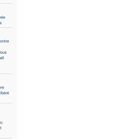
née
a
ontre
Nous
aël
ère
libéré
du
t