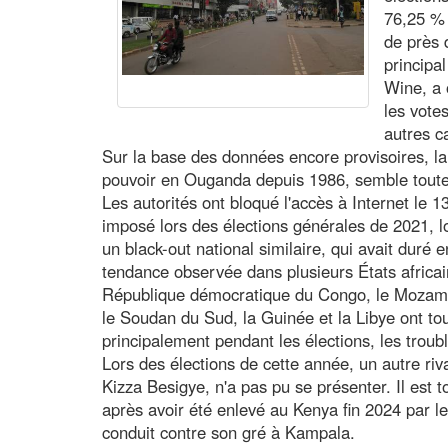
76,25 % 
de près 
principa
Wine, a 
les votes
autres c
Sur la base des données encore provisoires, la
pouvoir en Ouganda depuis 1986, semble toutef
Les autorités ont bloqué l'accès à Internet le 1
imposé lors des élections générales de 2021, 
un black-out national similaire, qui avait duré 
tendance observée dans plusieurs États africain
République démocratique du Congo, le Mozamb
le Soudan du Sud, la Guinée et la Libye ont tous
principalement pendant les élections, les troub
Lors des élections de cette année, un autre ri
Kizza Besigye, n'a pas pu se présenter. Il est 
après avoir été enlevé au Kenya fin 2024 par l
conduit contre son gré à Kampala.