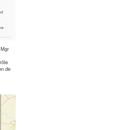
ut
re
r Mgr
rôle
ien de