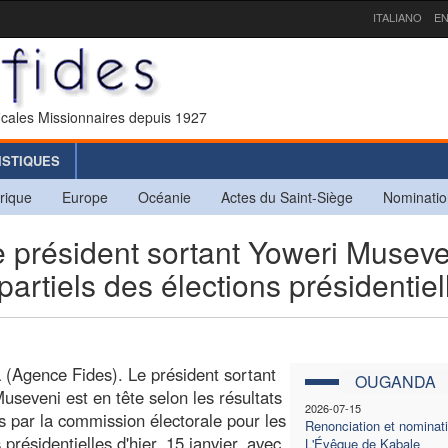
ITALIANO
EN
icales Missionnaires depuis 1927
ISTIQUES
rique
Europe
Océanie
Actes du Saint-Siège
Nominatio
résident sortant Yoweri Museve
partiels des élections présidentiel
(Agence Fides). Le président sortant
OUGANDA
useveni est en tête selon les résultats
2026-07-15
 par la commission électorale pour les
Renonciation et nominat
 présidentielles d'hier, 15 janvier, avec
L'Évêque de Kabale