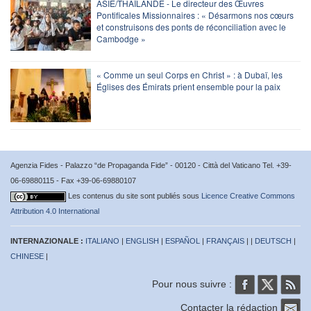
ASIE/THAÏLANDE - Le directeur des Œuvres
Pontificales Missionnaires : « Désarmons nos cœurs
et construisons des ponts de réconciliation avec le
Cambodge »
« Comme un seul Corps en Christ » : à Dubaï, les
Églises des Émirats prient ensemble pour la paix
Agenzia Fides - Palazzo “de Propaganda Fide” - 00120 - Città del Vaticano Tel. +39-
06-69880115 - Fax +39-06-69880107
Les contenus du site sont publiés sous
Licence Creative Commons
Attribution 4.0 International
INTERNAZIONALE :
ITALIANO
|
ENGLISH
|
ESPAÑOL
|
FRANÇAIS
| |
DEUTSCH
|
CHINESE
|
Pour nous suivre :
Contacter la rédaction