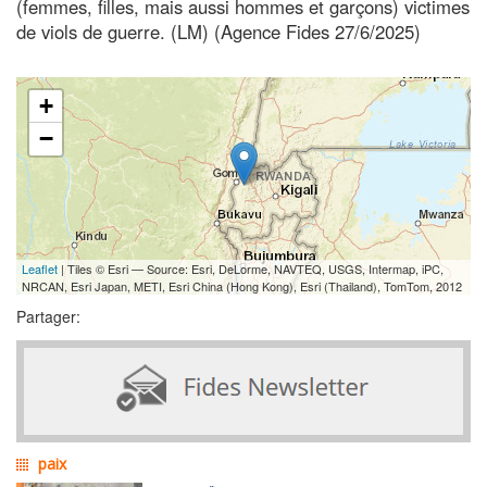
(femmes, filles, mais aussi hommes et garçons) victimes
de viols de guerre. (LM) (Agence Fides 27/6/2025)
+
−
Leaflet
| Tiles © Esri — Source: Esri, DeLorme, NAVTEQ, USGS, Intermap, iPC,
NRCAN, Esri Japan, METI, Esri China (Hong Kong), Esri (Thailand), TomTom, 2012
Partager:
paix