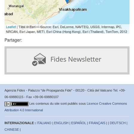
Leaflet
| Tiles © Esri — Source: Esri, DeLorme, NAVTEQ, USGS, Intermap, iPC,
NRCAN, Esri Japan, METI, Esri China (Hong Kong), Esri (Thailand), TomTom, 2012
Partager:
Agenzia Fides - Palazzo “de Propaganda Fide” - 00120 - Città del Vaticano Tel. +39-
06-69880115 - Fax +39-06-69880107
Les contenus du site sont publiés sous
Licence Creative Commons
Attribution 4.0 International
INTERNAZIONALE :
ITALIANO
|
ENGLISH
|
ESPAÑOL
|
FRANÇAIS
| |
DEUTSCH
|
CHINESE
|