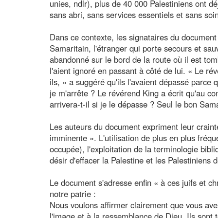
unies, ndlr), plus de 40 000 Palestiniens ont d
sans abri, sans services essentiels et sans soi
Dans ce contexte, les signataires du document 
Samaritain, l'étranger qui porte secours et sauv
abandonné sur le bord de la route où il est to
l'aient ignoré en passant à côté de lui. « Le ré
ils, « a suggéré qu'ils l'avaient dépassé parce qu
je m'arrête ? Le révérend King a écrit qu'au con
arrivera-t-il si je le dépasse ? Seul le bon Sam
Les auteurs du document expriment leur crainte 
imminente ». L'utilisation de plus en plus fré
occupée), l'exploitation de la terminologie bibli
désir d'effacer la Palestine et les Palestiniens
Le document s'adresse enfin « à ces juifs et ch
notre patrie :
Nous voulons affirmer clairement que vous avez 
l'image et à la ressemblance de Dieu. Ils sont t