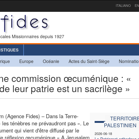
ITALIANO
EN
icales Missionnaires depuis 1927
ISTIQUES
rique
Europe
Océanie
Actes du Saint-Siège
Nominatio
e commission œcuménique : «
de leur patrie est un sacrilège »
m (Agence Fides) – Dans la Terre-
TERRITOIR
« les ténèbres ne prévaudront pas ». Le
PALESTINIEN
ument qui vient d'être diffusé par le
2026-06-18
de réflexion œcuménique « A Jerusalem
Le Patriarcat orthodoxe 