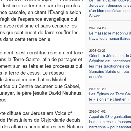
r Justice » se termine par des paroles
Jérusalem dénonce la sa
d'un bien ecclésiastique 
nce pascale, en citant l'Évangile selon
Silwan
 s'agit de l'espérance évangélique qui
 avec réalisme et sans censure les
2026-04-28
ons qui continuent de faire souffrir les
Le massacre méconnu d
s dans cette terre bénie.
travailleurs humanitaires
2026-03-23
nément, s'est constitué récemment face
Orient : à Jérusalem, le 
ns la Terre-Sainte, afin de partager et
Sépulcre est inaccessibl
ment sur les faits et les processus qui
les rites traditionnels de 
Semaine Sainte ont été
s la terre de Jésus. Le réseau
annulés
 de Jérusalem des Latins Michel
natrice du Centre œcuménique Sabeel,
2026-01-20
unayer, le père jésuite David Neuhaus,
Les Églises de Terre Sai
que.
le « sionisme chrétien »
2026-01-02
exte diffusé par Jerusalem Voice of
Appel de 53 organisatio
 de Palestiniens de Cisjordanie depuis
humanitaires : « fausses
 des affaires humanitaires des Nations
narrations » pour sabote