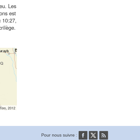
ieu. Les
ons est
c 10:27,
rilège.
mTom, 2012
Pour nous suivre :