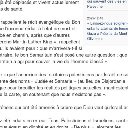
qui sauvent des vies en
éjà été déplacés et vivent actuellement
Palestine
ns de santé.
2025-12-18
rappellent le récit évangélique du Bon
« Laissez-nous soigner l
e l'inconnu réduit à l'état de mort et
enfants atteints de leuc
Gaza à l'hôpital du Mont
mbé en chemin, après que d'autres
Oliviers »
vérend Martin Luther King », rappellent-
'ils avaient peur : que m'arrivera-t-il si
traire, le bon Samaritain s'est posé une autre question : que 
aritain a agi pour sauver la vie de l'homme blessé ».
« que l'annexion des territoires palestiniens par Israël ne so
quente des noms « Judée et Samarie » (au lieu de Cisjordanie
que pour brouiller les réalités politiques actuelles, manifestent
 de la carte, en soutenant que nous n'existons pas ».
rétiens qui ont été amenés à croire que Dieu veut qu'Israël 
été induits en erreur. Tous, Palestiniens et Israéliens, sont 
ous égaux en dignité et en droits. «De plus », ajoutent les