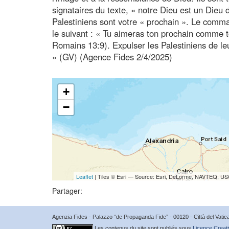
signataires du texte, « notre Dieu est un Dieu 
Palestiniens sont votre « prochain ». Le comm
le suivant : « Tu aimeras ton prochain comme 
Romains 13:9). Expulser les Palestiniens de leu
» (GV) (Agence Fides 2/4/2025)
+
−
Leaflet
| Tiles © Esri — Source: Esri, DeLorme, NAVTEQ, USG
Partager:
Agenzia Fides - Palazzo “de Propaganda Fide” - 00120 - Città del Vat
Les contenus du site sont publiés sous
Licence Creati