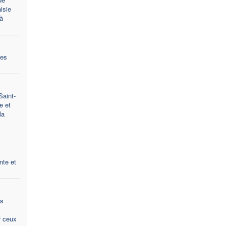
isie
à
es
Saint-
e et
la
nte et
ns
r ceux