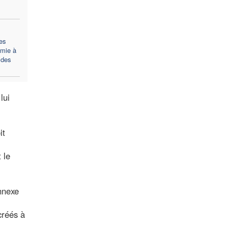
es
émie à
 des
lui
it
 le
annexe
créés à