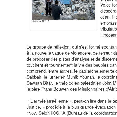
Voice fo
d'espéra
Jean. Il
photo by OCHA
embrasse
tribulati
innocent
Le groupe de réflexion, qui s'est formé sponta
à la nouvelle vague de violence et de terreur da
de proposer des pistes d'analyse et de discerne
touchent et tourmentent la vie des peuples dan
comprend, entre autres, le patriarche émérite
Sabbah, le luthérien Munib Younan, la coordi
Sawsan Bitar, le théologien palestinien John M
le père Frans Bouwen des Missionnaires d'Afri
« L'armée israélienne », peut-on lire dans le t
Justice, « procède à la plus grande évacuation
1967. Selon l'OCHA (Bureau de la coordination