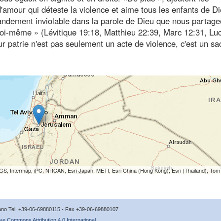
d'amour qui déteste la violence et aime tous les enfants de D
andement inviolable dans la parole de Dieu que nous partage
toi-même » (Lévitique 19:18, Matthieu 22:39, Marc 12:31, Lu
r patrie n'est pas seulement un acte de violence, c'est un sac
S, Intermap, iPC, NRCAN, Esri Japan, METI, Esri China (Hong Kong), Esri (Thailand), To
icano Tel. +39-06-69880115 - Fax +39-06-69880107
ve Commons Attribution 4.0 International