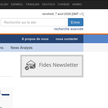
GLISH
ESPAÑOL
FRANÇAIS
DEUTSCH
CHINESE
ARABIC
vendredi, 7 août 2026 [GMT +1]
Entrer
recherche avancée
A propos de nous
nous contacter
ns
News Analysis
E
de