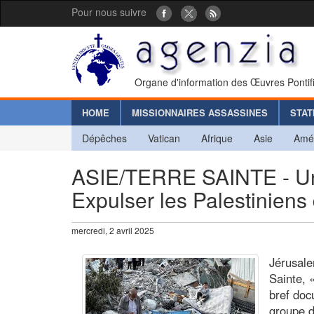
Pour nous suivre
Organe d'information des Œuvres Pontif
HOME
MISSIONNAIRES ASSASSINES
STAT
Dépêches
Vatican
Afrique
Asie
Amé
ASIE/TERRE SAINTE - Un
Expulser les Palestiniens 
mercredi, 2 avril 2025
Jérusale
Sainte, 
bref doc
groupe 