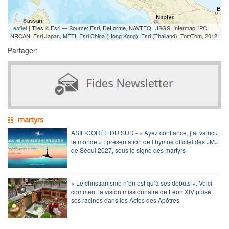
Leaflet
| Tiles © Esri — Source: Esri, DeLorme, NAVTEQ, USGS, Intermap, iPC,
NRCAN, Esri Japan, METI, Esri China (Hong Kong), Esri (Thailand), TomTom, 2012
Partager:
martyrs
ASIE/CORÉE DU SUD - « Ayez confiance, j’ai vaincu
le monde » : présentation de l’hymne officiel des JMJ
de Séoul 2027, sous le signe des martyrs
« Le christianisme n’en est qu’à ses débuts ». Voici
comment la vision missionnaire de Léon XIV puise
ses racines dans les Actes des Apôtres