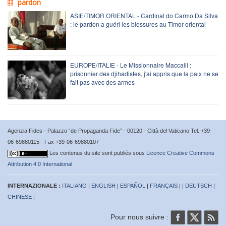
pardon
ASIE/TIMOR ORIENTAL - Cardinal do Carmo Da Silva
: le pardon a guéri les blessures au Timor oriental
EUROPE/ITALIE - Le Missionnaire Maccalli :
prisonnier des djihadistes, j'ai appris que la paix ne se
fait pas avec des armes
Agenzia Fides - Palazzo “de Propaganda Fide” - 00120 - Città del Vaticano Tel. +39-
06-69880115 - Fax +39-06-69880107
Les contenus du site sont publiés sous
Licence Creative Commons
Attribution 4.0 International
INTERNAZIONALE :
ITALIANO
|
ENGLISH
|
ESPAÑOL
|
FRANÇAIS
| |
DEUTSCH
|
CHINESE
|
Pour nous suivre :