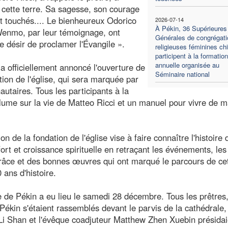
à cette terre. Sa sagesse, son courage
 touchés.... Le bienheureux Odorico
2026-07-14
À Pékin, 36 Supérieures
enmo, par leur témoignage, ont
Générales de congrégati
e désir de proclamer l'Évangile ».
religieuses féminines ch
participent à la formation
annuelle organisée au
a officiellement annoncé l'ouverture de
Séminaire national
tion de l'église, qui sera marquée par
utaires. Tous les participants à la
olume sur la vie de Matteo Ricci et un manuel pour vivre de 
on de la fondation de l'église vise à faire connaître l'histoire 
ort et croissance spirituelle en retraçant les événements, les
grâce et des bonnes œuvres qui ont marqué le parcours de ce
ans d'histoire.
e de Pékin a eu lieu le samedi 28 décembre. Tous les prêtres,
Pékin s'étaient rassemblés devant le parvis de la cathédrale,
Li Shan et l'évêque coadjuteur Matthew Zhen Xuebin présidai