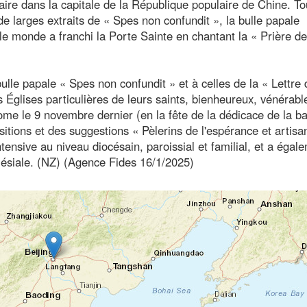
laire dans la capitale de la République populaire de Chine. To
e larges extraits de « Spes non confundit », la bulle papale
 le monde a franchi la Porte Sainte en chantant la « Prière d
lle papale « Spes non confundit » et à celles de la « Lettre 
glises particulières de leurs saints, bienheureux, vénérabl
ome le 9 novembre dernier (en la fête de la dédicace de la ba
ositions et des suggestions « Pèlerins de l'espérance et artisa
ntensive au niveau diocésain, paroissial et familial, et a égal
clésiale. (NZ) (Agence Fides 16/1/2025)