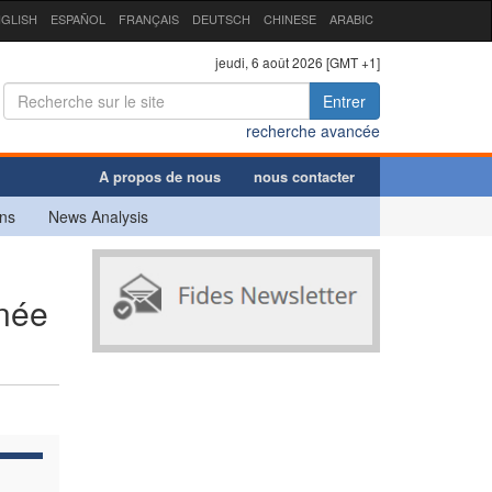
GLISH
ESPAÑOL
FRANÇAIS
DEUTSCH
CHINESE
ARABIC
jeudi, 6 août 2026 [GMT +1]
Entrer
recherche avancée
A propos de nous
nous contacter
ns
News Analysis
nnée