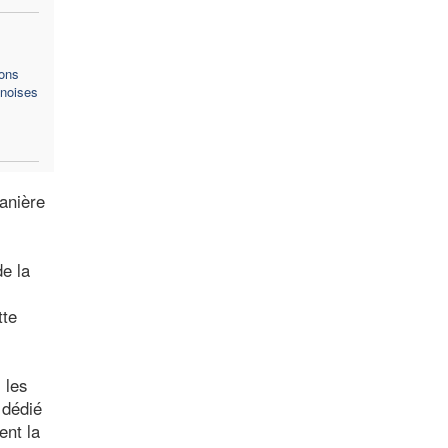
ons
inoises
manière
de la
tte
 les
 dédié
ent la