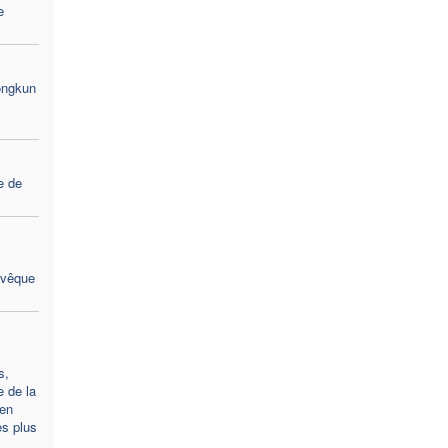
e
ongkun
e de
Évêque
s,
e de la
en
es plus