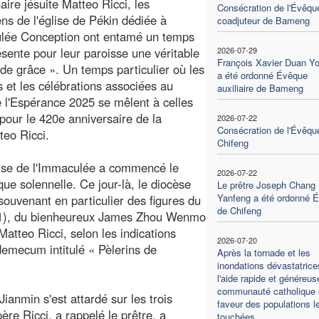
aire jésuite Matteo Ricci, les
Consécration de l'Évêqu
ens de l'église de Pékin dédiée à
coadjuteur de Bameng
ulée Conception ont entamé un temps
ésente pour leur paroisse une véritable
2026-07-29
François Xavier Duan Y
de grâce ». Un temps particulier où les
a été ordonné Évêque
s et les célébrations associées au
auxiliaire de Bameng
e l'Espérance 2025 se mêlent à celles
pour le 420e anniversaire de la
2026-07-22
Consécration de l'Évêqu
teo Ricci.
Chifeng
lise de l'Immaculée a commencé le
2026-07-22
que solennelle. Ce jour-là, le diocèse
Le prêtre Joseph Chang
Yanfeng a été ordonné 
souvenant en particulier des figures du
de Chifeng
31), du bienheureux James Zhou Wenmo
atteo Ricci, selon les indications
2026-07-20
demecum intitulé « Pèlerins de
Après la tornade et les
inondations dévastatrice
l'aide rapide et généreus
communauté catholique 
ianmin s'est attardé sur les trois
faveur des populations l
ère Ricci, a rappelé le prêtre, a
touchées