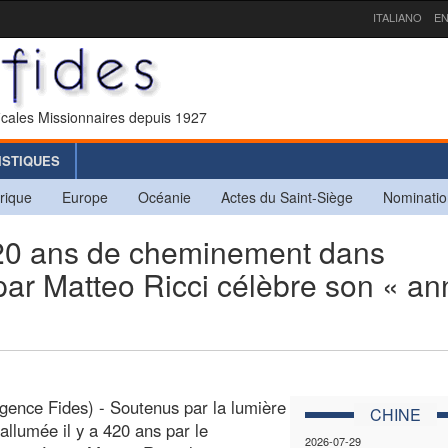
ITALIANO
EN
icales Missionnaires depuis 1927
ISTIQUES
rique
Europe
Océanie
Actes du Saint-Siège
Nominatio
420 ans de cheminement dans
ée par Matteo Ricci célèbre son « a
gence Fides) - Soutenus par la lumière
CHINE
 allumée il y a 420 ans par le
2026-07-29