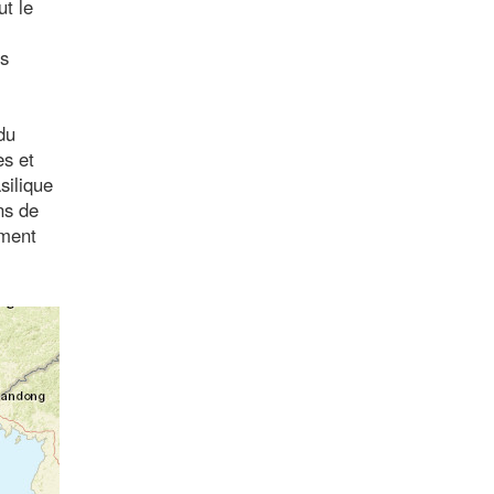
ut le
es
du
es et
silique
ns de
ement