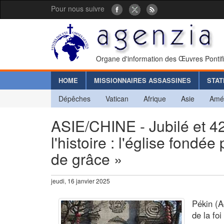
Pour nous suivre
Organe d'information des Œuvres Pontif
HOME
MISSIONNAIRES ASSASSINES
STAT
Dépêches
Vatican
Afrique
Asie
Amé
ASIE/CHINE - Jubilé et 
l'histoire : l'église fond
de grâce »
jeudi, 16 janvier 2025
Pékin (A
de la foi