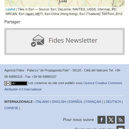
Leaflet
| Tiles © Esri — Source: Esri, DeLorme, NAVTEQ, USGS, Intermap, iPC,
NRCAN, Esri Japan, METI, Esri China (Hong Kong), Esri (Thailand), TomTom, 2012
Partager:
Agenzia Fides - Palazzo “de Propaganda Fide” - 00120 - Città del Vaticano Tel. +39-
06-69880115 - Fax +39-06-69880107
Les contenus du site sont publiés sous
Licence Creative Commons
Attribution 4.0 International
INTERNAZIONALE :
ITALIANO
|
ENGLISH
|
ESPAÑOL
|
FRANÇAIS
| |
DEUTSCH
|
CHINESE
|
Pour nous suivre :