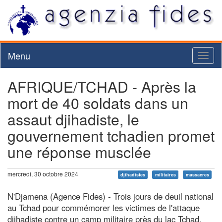
Menu
Toggl
naviga
AFRIQUE/TCHAD - Après la
mort de 40 soldats dans un
assaut djihadiste, le
gouvernement tchadien promet
une réponse musclée
mercredi, 30 octobre 2024
djihadistes
militaires
massacres
N'Djamena (Agence Fides) - Trois jours de deuil national
au Tchad pour commémorer les victimes de l'attaque
djihadiste contre un camp militaire près du lac Tchad.