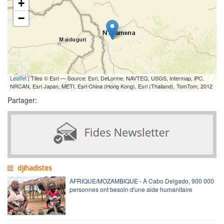
+
−
Leaflet
| Tiles © Esri — Source: Esri, DeLorme, NAVTEQ, USGS, Intermap, iPC,
NRCAN, Esri Japan, METI, Esri China (Hong Kong), Esri (Thailand), TomTom, 2012
Partager:
djihadistes
AFRIQUE/MOZAMBIQUE - À Cabo Delgado, 900 000
personnes ont besoin d'une aide humanitaire