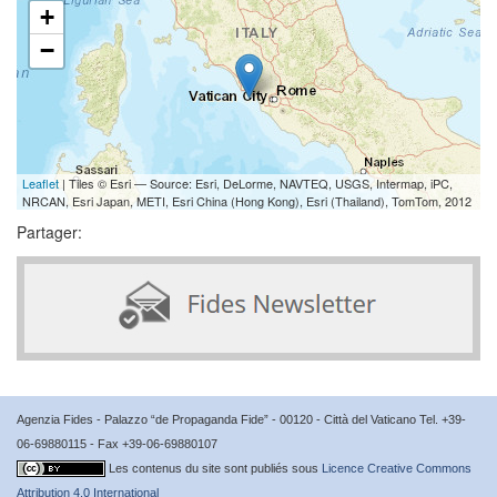
+
−
Leaflet
| Tiles © Esri — Source: Esri, DeLorme, NAVTEQ, USGS, Intermap, iPC,
NRCAN, Esri Japan, METI, Esri China (Hong Kong), Esri (Thailand), TomTom, 2012
Partager:
Agenzia Fides - Palazzo “de Propaganda Fide” - 00120 - Città del Vaticano Tel. +39-
06-69880115 - Fax +39-06-69880107
Les contenus du site sont publiés sous
Licence Creative Commons
Attribution 4.0 International