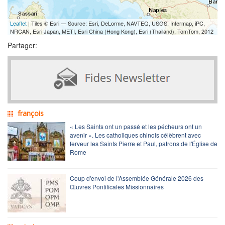
Leaflet
| Tiles © Esri — Source: Esri, DeLorme, NAVTEQ, USGS, Intermap, iPC,
NRCAN, Esri Japan, METI, Esri China (Hong Kong), Esri (Thailand), TomTom, 2012
Partager:
françois
« Les Saints ont un passé et les pécheurs ont un
avenir ». Les catholiques chinois célèbrent avec
ferveur les Saints Pierre et Paul, patrons de l'Église de
Rome
Coup d'envoi de l'Assemblée Générale 2026 des
Œuvres Pontificales Missionnaires