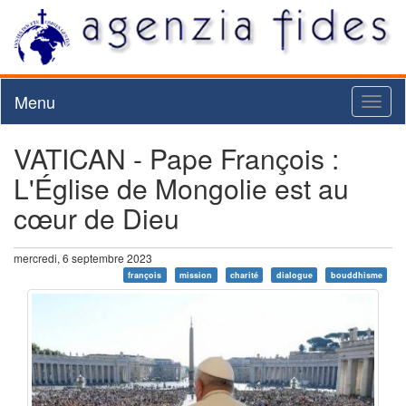
Menu
Toggl
naviga
VATICAN - Pape François :
L'Église de Mongolie est au
cœur de Dieu
mercredi, 6 septembre 2023
françois
mission
charité
dialogue
bouddhisme