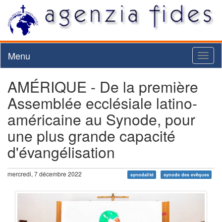
Menu
Toggl
naviga
AMÉRIQUE - De la première
Assemblée ecclésiale latino-
américaine au Synode, pour
une plus grande capacité
d'évangélisation
mercredi, 7 décembre 2022
synodalité
synode des evêques