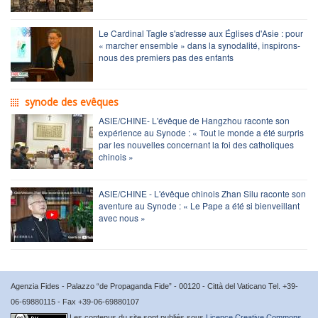
Le Cardinal Tagle s'adresse aux Églises d'Asie : pour
« marcher ensemble » dans la synodalité, inspirons-
nous des premiers pas des enfants
synode des evêques
ASIE/CHINE- L'évêque de Hangzhou raconte son
expérience au Synode : « Tout le monde a été surpris
par les nouvelles concernant la foi des catholiques
chinois »
ASIE/CHINE - L'évêque chinois Zhan Silu raconte son
aventure au Synode : « Le Pape a été si bienveillant
avec nous »
Agenzia Fides - Palazzo “de Propaganda Fide” - 00120 - Città del Vaticano Tel. +39-
06-69880115 - Fax +39-06-69880107
Les contenus du site sont publiés sous
Licence Creative Commons