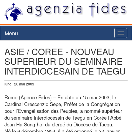
Menu
Toggl
naviga
ASIE / COREE - NOUVEAU
SUPERIEUR DU SEMINAIRE
INTERDIOCESAIN DE TAEGU
lundi, 26 mai 2003
Rome (Agence Fides) – En date du 15 mai 2003, le
Cardinal Crescenzio Sepe, Préfet de la Congrégation
pour l’Evangélisation des Peuples, a nommé supérieur
du séminaire interdiocésain de Taegu en Corée l’Abbé
Jean Ha Sung-ho, du clergé du Diocèse de Taegu.
Né le 6 décembre 1953, il a été ordonné le 22 janvier