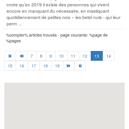
croire qu’en 2019 il existe des personnes qui vivent
encore en manquant du nécessaire, en mastiquant
quotidiennement de petites noix – les betel nuts - qui leur
perm ...
%compter% articles trouvés - page courante: %page de
%pages
7
8
9
10
11
12
13
14
15
16
17
18
19