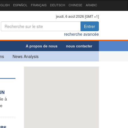
GLISH
ESPAÑOL
FRANÇAIS
DEUTSCH
CHINESE
ARABIC
jeudi, 6 août 2026 [GMT +1]
Entrer
recherche avancée
A propos de nous
nous contacter
ns
News Analysis
UN
ie à
de
URS