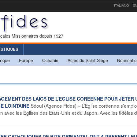
ITALIANO
EN
icales Missionnaires depuis 1927
ISTIQUES
rique
Europe
Océanie
Actes du Saint-Siège
Nominatio
NGAGEMENT DES LAICS DE L’EGLISE COREENNE POUR JETER 
Séoul (Agence Fides) – L’Eglise coréenne s’emplo
UE LOINTAINE
n avec les Eglises des Etats-Unis et du Japon. Avec les fidèles 
GLISES CATHOLIQUES DE RITE ORINENTAL ONT A PRESENT LE