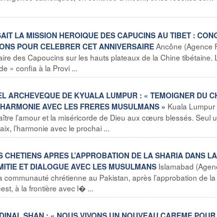
ISSAIT LA MISSION HEROIQUE DES CAPUCINS AU TIBET : CO
Ancône (Agence F
IONS POUR CELEBRER CET ANNIVERSAIRE
naire des Capoucins sur les hauts plateaux de la Chine tibétaine.
» confia à la Provi ...
VEL ARCHEVEQUE DE KYUALA LUMPUR : « TEMOIGNER DU C
Kuala Lumpur
 L’HARMONIE AVEC LES FRERES MUSULMANS »
ître l’amour et la miséricorde de Dieu aux cœurs blessés. Seul 
x, l’harmonie avec le prochai ...
ES CHETIENS APRES L’APPROBATION DE LA SHARIA DANS LA
Islamabad (Agen
AMITIE ET DIALOGUE AVEC LES MUSULMANS
la communauté chrétienne au Pakistan, après l’approbation de la
st, à la frontière avec l� ...
ARDINAL SHAN : « NOUS VIVONS UN NOUVEAU CAREME POUR