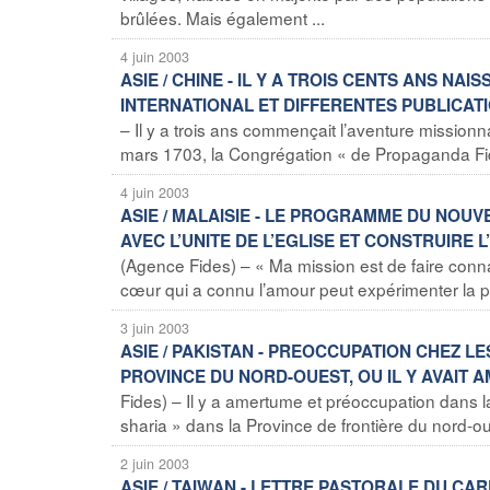
brûlées. Mais également ...
4 juin 2003
ASIE / CHINE - IL Y A TROIS CENTS ANS NA
INTERNATIONAL ET DIFFERENTES PUBLICAT
– Il y a trois ans commençait l’aventure mission
mars 1703, la Congrégation « de Propaganda Fide 
4 juin 2003
ASIE / MALAISIE - LE PROGRAMME DU NOU
AVEC L’UNITE DE L’EGLISE ET CONSTRUIRE
(Agence Fides) – « Ma mission est de faire conna
cœur qui a connu l’amour peut expérimenter la pai
3 juin 2003
ASIE / PAKISTAN - PREOCCUPATION CHEZ L
PROVINCE DU NORD-OUEST, OU IL Y AVAIT 
Fides) – Il y a amertume et préoccupation dans 
sharia » dans la Province de frontière du nord-oue
2 juin 2003
ASIE / TAIWAN - LETTRE PASTORALE DU C