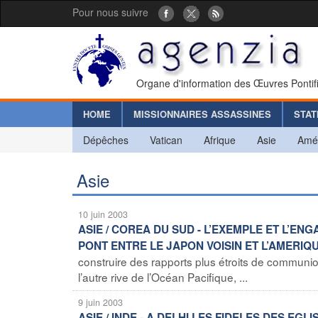
Pour nous suivre
Organe d'information des Œuvres Pontif
HOME
MISSIONNAIRES ASSASSINES
STAT
Dépêches
Vatican
Afrique
Asie
Amé
Asie
10 juin 2003
ASIE / COREA DU SUD - L’EXEMPLE ET L’E
PONT ENTRE LE JAPON VOISIN ET L’AMERIQ
construire des rapports plus étroits de communio
l’autre rive de l’Océan Pacifique, ...
9 juin 2003
ASIE / INDE - A DELHI LES FIDELES DES E