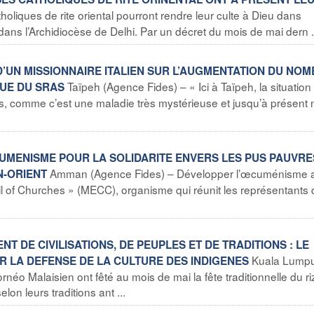
oliques de rite oriental pourront rendre leur culte à Dieu dans
ans l’Archidiocèse de Delhi. Par un décret du mois de mai dern .
D’UN MISSIONNAIRE ITALIEN SUR L’AUGMENTATION DU NO
Taïpeh (Agence Fides) – « Ici à Taïpeh, la situation
QUE DU SRAS
is, comme c’est une maladie très mystérieuse et jusqu’à présent
ECUMENISME POUR LA SOLIDARITE ENVERS LES PUS PAUVRE
Amman (Agence Fides) – Développer l’œcuménisme 
N-ORIENT
il of Churches » (MECC), organisme qui réunit les représentants
NT DE CIVILISATIONS, DE PEUPLES ET DE TRADITIONS : LE
Kuala Lump
R LA DEFENSE DE LA CULTURE DES INDIGENES
éo Malaisien ont fêté au mois de mai la fête traditionnelle du ri
lon leurs traditions ant ...