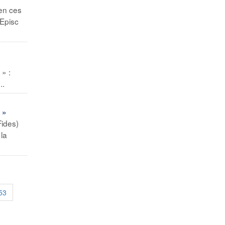
en ces
 Episc
» :
..
 »
ides)
 la
53