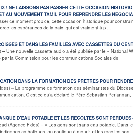
 PAIX ! NE LAISSONS PAS PASSER CETTE OCCASION HISTORIQ
ET AU MOUVEMENT TAMIL POUR REPRENDRE LES NEGOCIA
er ce moment propice, cette occasion historique pour construir
rce les espérances de la paix, qui est vraiment à p ...
AROISSES ET DANS LES FAMILLES AVEC CASSETTES DU CEN
 – Une nouvelle cassette audio a été publiée par le « National
éé par la Commission pour les communications Sociales de
UNICATION DANS LA FORMATION DES PRETRES POUR RENDR
ides) – Le programme de formation des séminaristes du Diocès
munication. C’est ce qu’a déclaré le Père Sebastian Periannan,
 MANQUE D’EAU POTABLE ET LES RECOLTES SONT PERDUES 
ad (Agence Fides) – « Les gens sont sans eau potable. Dans l
 indigènes catholiques, on continue à mourir, et les récoltes sont