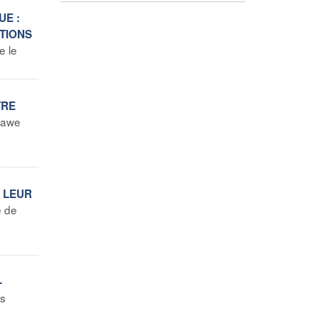
UE :
TIONS
e le
TRE
 Wawe
E LEUR
e de
-
es