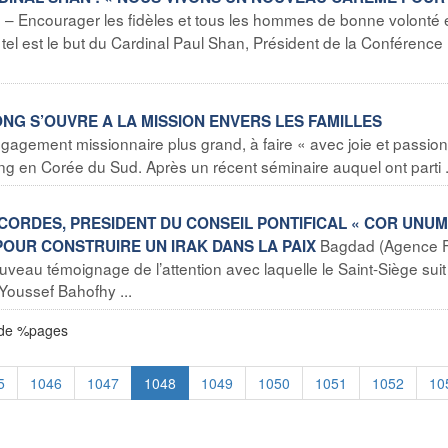
 – Encourager les fidèles et tous les hommes de bonne volonté 
tel est le but du Cardinal Paul Shan, Président de la Conférence
DONG S’OUVRE A LA MISSION ENVERS LES FAMILLES
agement missionnaire plus grand, à faire « avec joie et passion 
ng en Corée du Sud. Après un récent séminaire auquel ont parti .
EF CORDES, PRESIDENT DU CONSEIL PONTIFICAL « COR UNUM
Bagdad (Agence F
POUR CONSTRUIRE UN IRAK DANS LA PAIX
veau témoignage de l’attention avec laquelle le Saint-Siège suit
 Youssef Bahofhy ...
 de %pages
5
1046
1047
1048
1049
1050
1051
1052
10