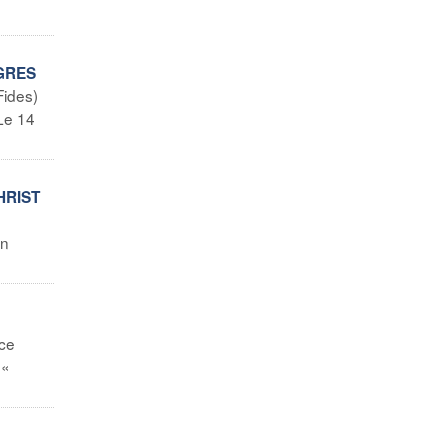
NGRES
ides)
 Le 14
HRIST
un
ce
 «