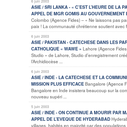
6 juin 2003
ASIE / SRI LANKA - « C’EST L’HEURE DE LA
APPEL DE MGR GOMIS AU GOUVERNEMENT 
Colombo (Agence Fides) – « Ne laissons pas pass
paix ! La communauté chrétienne soutient avec fo
6 juin 2003
ASIE / PAKISTAN - CATECHESE DANS LES P
Lahore (Agence Fides)
CATHOLIQUE « WAWE »
Studio » de Lahore, Studio d’enregistrement cr
l’Archidiocèse ...
6 juin 2003
ASIE / INDE - LA CATECHESE ET LA COMM
Bangalore (Agence F
MISSION PLUS EFFICACE
Bangalore en Inde insistera beaucoup sur la com
nouveau supéri ...
5 juin 2003
ASIE / INDE - ON CONTINUE A MOURIR PAR
Hyderab
APPEL DE L’EVEQUE DE HYDERABAD
villages, habités en majorité par des populations