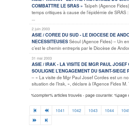
Taïpeh (Agence Fides)
COMBATTRE LE SRAS »
temps critiques à cause de l’épidémie de SRAS : 
...
2 juin 2003
ASIE / COREE DU SUD - LE DIOCESE DE AN
Séoul (Agence Fides) – Un eng
NECESSITEUSES
c’est le chemin entrepris par le Diocèse de Ando
31 mai 2003
ASIE / IRAK - LA VISITE DE MGR PAUL JOS
SOULIGNE L’ENGAGEMENT DU SAINT-SIEGE 
– « La visite de Mgr Paul Josef Cordes est un nou
situation de l’Irak, », déclare à l’Agence Fides M.
%compter% articles trouvés - page courante: %page
1041
1042
1043
1044
104