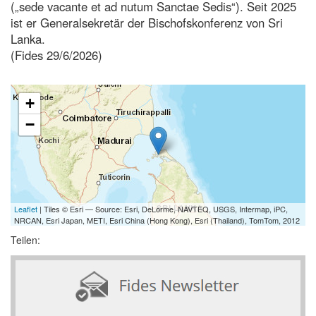
(„sede vacante et ad nutum Sanctae Sedis“). Seit 2025
ist er Generalsekretär der Bischofskonferenz von Sri
Lanka.
(Fides 29/6/2026)
+
−
Leaflet
| Tiles © Esri — Source: Esri, DeLorme, NAVTEQ, USGS, Intermap, iPC,
NRCAN, Esri Japan, METI, Esri China (Hong Kong), Esri (Thailand), TomTom, 2012
Teilen: