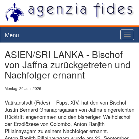
Menu
Toggl
naviga
ASIEN/SRI LANKA - Bischof
von Jaffna zurückgetreten und
Nachfolger ernannt
Montag, 29 Juni 2026
Vatikanstadt (Fides) – Papst XIV. hat den von Bischof
Justin Bernard Gnanapragasam von Jaffna eingereichten
Rücktritt angenommen und den bisherigen Weihbischof
der Erzdiözese von Colombo, Anton Ranjith
Pillainayagam zu seinem Nachfolger ernannt.
Anton Ranjith Pillainayagam wurde am 23. September