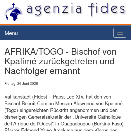
Menu
Toggl
naviga
AFRIKA/TOGO - Bischof von
Kpalimé zurückgetreten und
Nachfolger ernannt
Freitag, 26 Juni 2026
Vatikanstadt (Fides) – Papst Leo XIV. hat den von
Bischof Benoît Comlan Messan Alowonou von Kpalimé
(Togo) eingereichten Rücktritt angenommen und den
bisherigen Generalsekretär der „Université Catholique
de l’Afrique de l’Ouest“ in Ouagadougou (Burkina Faso)
Pfarrer Edmond Yawo Amekuse aus dem Klerus der