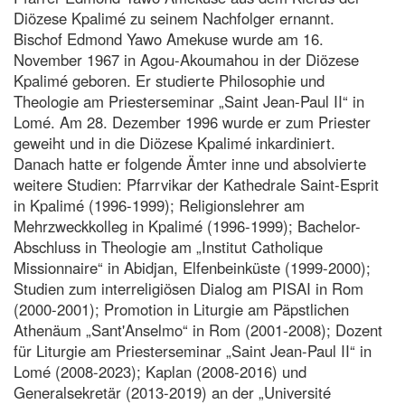
Diözese Kpalimé zu seinem Nachfolger ernannt.
Bischof Edmond Yawo Amekuse wurde am 16.
November 1967 in Agou-Akoumahou in der Diözese
Kpalimé geboren. Er studierte Philosophie und
Theologie am Priesterseminar „Saint Jean-Paul II“ in
Lomé. Am 28. Dezember 1996 wurde er zum Priester
geweiht und in die Diözese Kpalimé inkardiniert.
Danach hatte er folgende Ämter inne und absolvierte
weitere Studien: Pfarrvikar der Kathedrale Saint-Esprit
in Kpalimé (1996-1999); Religionslehrer am
Mehrzweckkolleg in Kpalimé (1996-1999); Bachelor-
Abschluss in Theologie am „Institut Catholique
Missionnaire“ in Abidjan, Elfenbeinküste (1999-2000);
Studien zum interreligiösen Dialog am PISAI in Rom
(2000-2001); Promotion in Liturgie am Päpstlichen
Athenäum „Sant'Anselmo“ in Rom (2001-2008); Dozent
für Liturgie am Priesterseminar „Saint Jean-Paul II“ in
Lomé (2008-2023); Kaplan (2008-2016) und
Generalsekretär (2013-2019) an der „Université