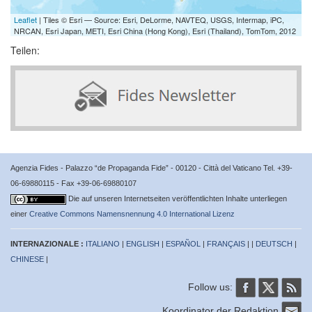
Leaflet
| Tiles © Esri — Source: Esri, DeLorme, NAVTEQ, USGS, Intermap, iPC,
NRCAN, Esri Japan, METI, Esri China (Hong Kong), Esri (Thailand), TomTom, 2012
Teilen:
Agenzia Fides - Palazzo “de Propaganda Fide” - 00120 - Città del Vaticano Tel. +39-
06-69880115 - Fax +39-06-69880107
Die auf unseren Internetseiten veröffentlichten Inhalte unterliegen
einer
Creative Commons Namensnennung 4.0 International Lizenz
INTERNAZIONALE :
ITALIANO
|
ENGLISH
|
ESPAÑOL
|
FRANÇAIS
| |
DEUTSCH
|
CHINESE
|
Follow us:
Koordinator der Redaktion