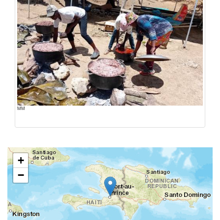
MM
+
−