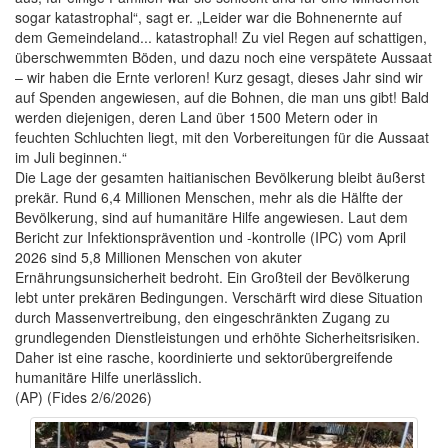
sogar katastrophal“, sagt er. „Leider war die Bohnenernte auf
dem Gemeindeland... katastrophal! Zu viel Regen auf schattigen,
überschwemmten Böden, und dazu noch eine verspätete Aussaat
– wir haben die Ernte verloren! Kurz gesagt, dieses Jahr sind wir
auf Spenden angewiesen, auf die Bohnen, die man uns gibt! Bald
werden diejenigen, deren Land über 1500 Metern oder in
feuchten Schluchten liegt, mit den Vorbereitungen für die Aussaat
im Juli beginnen.“
Die Lage der gesamten haitianischen Bevölkerung bleibt äußerst
prekär. Rund 6,4 Millionen Menschen, mehr als die Hälfte der
Bevölkerung, sind auf humanitäre Hilfe angewiesen. Laut dem
Bericht zur Infektionsprävention und -kontrolle (IPC) vom April
2026 sind 5,8 Millionen Menschen von akuter
Ernährungsunsicherheit bedroht. Ein Großteil der Bevölkerung
lebt unter prekären Bedingungen. Verschärft wird diese Situation
durch Massenvertreibung, den eingeschränkten Zugang zu
grundlegenden Dienstleistungen und erhöhte Sicherheitsrisiken.
Daher ist eine rasche, koordinierte und sektorübergreifende
humanitäre Hilfe unerlässlich.
(AP) (Fides 2/6/2026)