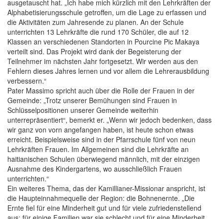
ausgetauscht hat. „Ich habe mich kürzlich mit den Lehrkräften der
Alphabetisierungsschule getroffen, um die Lage zu erfassen und
die Aktivitäten zum Jahresende zu planen. An der Schule
unterrichten 13 Lehrkräfte die rund 170 Schüler, die auf 12
Klassen an verschiedenen Standorten in Pourcine Pic Makaya
verteilt sind. Das Projekt wird dank der Begeisterung der
Teilnehmer im nächsten Jahr fortgesetzt. Wir werden aus den
Fehlern dieses Jahres lernen und vor allem die Lehrerausbildung
verbessern.“
Pater Massimo spricht auch über die Rolle der Frauen in der
Gemeinde: „Trotz unserer Bemühungen sind Frauen in
Schlüsselpositionen unserer Gemeinde weiterhin
unterrepräsentiert“, bemerkt er. „Wenn wir jedoch bedenken, dass
wir ganz von vorn angefangen haben, ist heute schon etwas
erreicht. Beispielsweise sind in der Pfarrschule fünf von neun
Lehrkräften Frauen. Im Allgemeinen sind die Lehrkräfte an
haitianischen Schulen überwiegend männlich, mit der einzigen
Ausnahme des Kindergartens, wo ausschließlich Frauen
unterrichten.“
Ein weiteres Thema, das der Kamillianer-Missionar anspricht, ist
die Haupteinnahmequelle der Region: die Bohnenernte. „Die
Ernte fiel für eine Minderheit gut und für viele zufriedenstellend
aus; für einige Familien war sie schlecht und für eine Minderheit