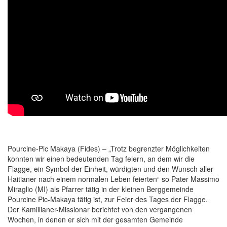
Pourcine-Pic Makaya (Fides) – „Trotz begrenzter Möglichkeiten
konnten wir einen bedeutenden Tag feiern, an dem wir die
Flagge, ein Symbol der Einheit, würdigten und den Wunsch aller
Haitianer nach einem normalen Leben feierten“ so Pater Massimo
Miraglio (MI) als Pfarrer tätig in der kleinen Berggemeinde
Pourcine Pic-Makaya tätig ist, zur Feier des Tages der Flagge.
Der Kamillianer-Missionar berichtet von den vergangenen
Wochen, in denen er sich mit der gesamten Gemeinde