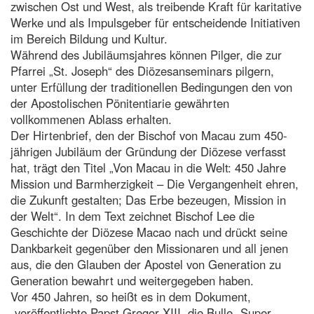
zwischen Ost und West, als treibende Kraft für karitative
Werke und als Impulsgeber für entscheidende Initiativen
im Bereich Bildung und Kultur.
Während des Jubiläumsjahres können Pilger, die zur
Pfarrei „St. Joseph“ des Diözesanseminars pilgern,
unter Erfüllung der traditionellen Bedingungen den von
der Apostolischen Pönitentiarie gewährten
vollkommenen Ablass erhalten.
Der Hirtenbrief, den der Bischof von Macau zum 450-
jährigen Jubiläum der Gründung der Diözese verfasst
hat, trägt den Titel „Von Macau in die Welt: 450 Jahre
Mission und Barmherzigkeit – Die Vergangenheit ehren,
die Zukunft gestalten; Das Erbe bezeugen, Mission in
der Welt“. In dem Text zeichnet Bischof Lee die
Geschichte der Diözese Macao nach und drückt seine
Dankbarkeit gegenüber den Missionaren und all jenen
aus, die den Glauben der Apostel von Generation zu
Generation bewahrt und weitergegeben haben.
Vor 450 Jahren, so heißt es in dem Dokument,
„veröffentlichte Papst Gregor XIII. die Bulle „Super