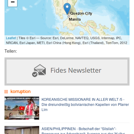
−
Leaflet
| Tiles © Esri — Source: Esri, DeLorme, NAVTEQ, USGS, Intermap, iPC,
NRCAN, Esri Japan, METI, Esri China (Hong Kong), Esri (Thailand), TomTom, 2012
Teilen:
korruption
KOREANISCHE MISSIONARE IN ALLER WELT /5 -
Die dreiundreißig bolivianischen Kapellen von Pfarrer
Lim
ASIEN/PHILIPPINEN - Botschaft der “Silsilah”-
Bewegung zur Adventszeit: Ausweg aus der “Kultur