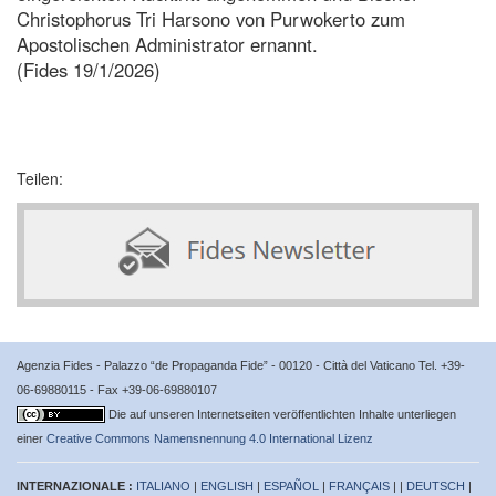
Christophorus Tri Harsono von Purwokerto zum
Apostolischen Administrator ernannt.
(Fides 19/1/2026)
Teilen:
Agenzia Fides - Palazzo “de Propaganda Fide” - 00120 - Città del Vaticano Tel. +39-
06-69880115 - Fax +39-06-69880107
Die auf unseren Internetseiten veröffentlichten Inhalte unterliegen
einer
Creative Commons Namensnennung 4.0 International Lizenz
INTERNAZIONALE :
ITALIANO
|
ENGLISH
|
ESPAÑOL
|
FRANÇAIS
| |
DEUTSCH
|