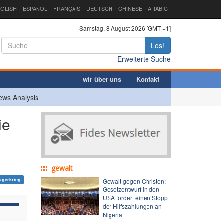
GLISH
ESPAÑOL
FRANÇAIS
DEUTSCH
CHINESE
ARABIC
Samstag, 8 August 2026 [GMT +1]
Los!
Erweiterte Suche
wir über uns
Kontakt
ews Analysis
ie
gewalt
ügerkrieg
Gewalt gegen Christen:
Gesetzentwurf in den
USA fordert einen Stopp
der Hilfszahlungen an
Nigeria