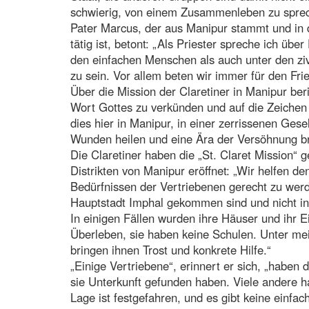
schwierig, von einem Zusammenleben zu spreche
Pater Marcus, der aus Manipur stammt und in d
tätig ist, betont: „Als Priester spreche ich üb
den einfachen Menschen als auch unter den ziv
zu sein. Vor allem beten wir immer für den Fri
Über die Mission der Claretiner in Manipur ber
Wort Gottes zu verkünden und auf die Zeichen 
dies hier in Manipur, in einer zerrissenen Gese
Wunden heilen und eine Ära der Versöhnung br
Die Claretiner haben die „St. Claret Mission“ g
Distrikten von Manipur eröffnet: „Wir helfen 
Bedürfnissen der Vertriebenen gerecht zu werd
Hauptstadt Imphal gekommen sind und nicht in
In einigen Fällen wurden ihre Häuser und ihr E
Überleben, sie haben keine Schulen. Unter me
bringen ihnen Trost und konkrete Hilfe.“
„Einige Vertriebene“, erinnert er sich, „haben
sie Unterkunft gefunden haben. Viele andere hab
Lage ist festgefahren, und es gibt keine einfa