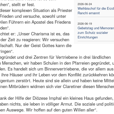
n“, stellt er fest.
2026-06-24
Weihbischof für die Erz
ieser komplexen Situation als Priester
Ranchi ernannt
er Frieden und versuche, sowohl unter
ilen Führern ein Apostel des Friedens
2026-06-19
eden“.
Gebetstag und Memora
zum Schutz sozialer
ichtet er: „Unser Charisma ist es, das
Einrichtungen
der Zeit zu reagieren: Wir versuchen
llschaft. Nur der Geist Gottes kann die
ingen“.
egründet und drei Zentren für Vertriebene in drei ländlichen
den Menschen, wir haben Schulen in den Pfarreien gegründet,
en. Es handelt sich um Binnenvertriebene, die vor allem aus
 ihre Häuser und ihr Leben vor dem Konflikt zurückkehren kö
igentum zerstört. Heute sind sie allein und haben keine Mitt
inen Mitbrüdern widmen sich vier Claretiner diesen Mensche
 dank der Hilfe der Diözese Imphal ein kleines Haus gefunden
en nichts, sie leben in völliger Armut. Die soziale und polit
chen Auswege. Wir hoffen auf den guten Willen aller“.