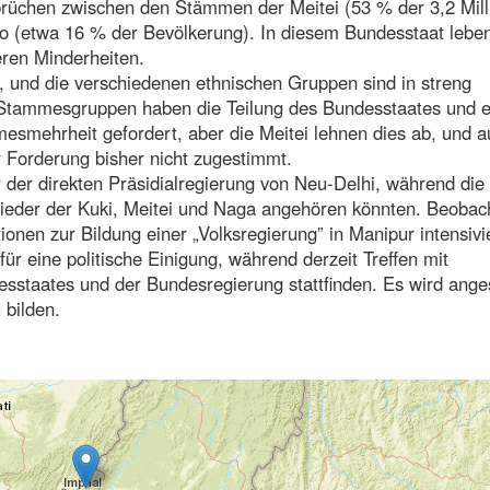
rüchen zwischen den Stämmen der Meitei (53 % der 3,2 Mill
o (etwa 16 % der Bevölkerung). In diesem Bundesstaat lebe
ren Minderheiten.
 und die verschiedenen ethnischen Gruppen sind in streng
e Stammesgruppen haben die Teilung des Bundesstaates und e
esmehrheit gefordert, aber die Meitei lehnen dies ab, und a
 Forderung bisher nicht zugestimmt.
 der direkten Präsidialregierung von Neu-Delhi, während die
glieder der Kuki, Meitei und Naga angehören könnten. Beobac
onen zur Bildung einer „Volksregierung” in Manipur intensivi
ür eine politische Einigung, während derzeit Treffen mit
staates und der Bundesregierung stattfinden. Es wird anges
 bilden.