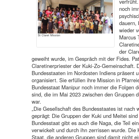
verfrüht
noch imm
psychisc
dauern, 
wieder v
St Claret Mission
Marcus T
Claretin
der Clar
geweiht wurde, im Gespräch mit der Fides. Pat
Claretinerpriester der Kuki-Zo-Gemeinschaft. D
Bundesstaaten im Nordosten Indiens präsent un
organisiert. Sie erfüllen ihre Mission in Pfarr
Bundesstaat Manipur noch immer die Folgen de
sind, die im Mai 2023 zwischen den Gruppen d
war.
„Die Gesellschaft des Bundesstaates ist nach
geprägt: Die Gruppen der Kuki und Meitei sind
Bundesstaat gibt es auch die Naga, die Teil eine
verwickelt und durch ihn zerrissen wurde. Die
Staat, die anderen Gruppen sind damit nicht ei