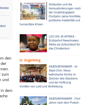
Südsudan und die
diözese
Herausforderungen nach
der Unabhängigkeit:
Fünfzehn Jahre Konflikte,
politische Instabilität und
humanitäre Krisen
ndum
LEO XIV. IN AFRIKA -
Erzbischof Nwachukwu:
Afrika als Zufluchtsort für
das Christentum
 um den
bügerkrieg
 der
ASIEN/MYANMAR - Im
nnen.
Staat Chin: Neue
el zum
katholische Kirche im
Zeichen des Glaubens
n und
und der Hoffnung
inmitten von Leid und Vertreibung
, in dem
ische
ASIEN/MYANMAR - Fünf
Jahre nach dem Putsch: