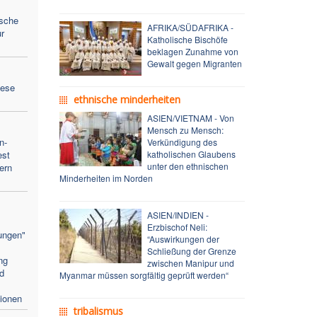
ische
AFRIKA/SÜDAFRIKA -
r
Katholische Bischöfe
beklagen Zunahme von
Gewalt gegen Migranten
zese
ethnische minderheiten
ASIEN/VIETNAM - Von
Mensch zu Mensch:
n-
Verkündigung des
est
katholischen Glaubens
unter den ethnischen
ern
Minderheiten im Norden
ASIEN/INDIEN -
Erzbischof Neli:
ungen"
“Auswirkungen der
Schließung der Grenze
ng
zwischen Manipur und
nd
Myanmar müssen sorgfältig geprüft werden“
tionen
tribalismus