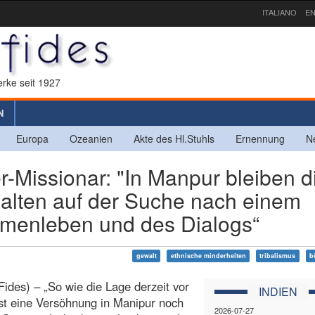
ITALIANO
EN
rke seit 1927
N
Europa
Ozeanien
Akte des Hl.Stuhls
Ernennung
N
-Missionar: "In Manpur bleiben d
alten auf der Suche nach einem
enleben und des Dialogs“
gewalt
ethnische minderheiten
tribalismus
b
Fides) – „So wie die Lage derzeit vor
INDIEN
 ist eine Versöhnung in Manipur noch
2026-07-27