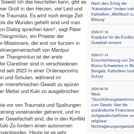
. Soweit ich das beurteilen kann, gibt es
Nach dem Erfolg der
er Groll in den Herzen, viel Leid und
“Kakerlaken” fordern ind
Katholiken „Weißbuch zu
he Traumata. Es wird noch einige Zeit
Bildung“
bis die Wunden geheilt sind und man
on Dialog sprechen kann“, sagt Pater
2026-07-16
hangminlun, ein Priester der
Koadjutor für die Erzdiö
er-Missionare, der erst vor kurzem in
Guwahati ernannt
etinergemeinschaft von Manipur
2026-07-14
er Thangminlun ist der erste
Einschüchterung von Do
ie Claretiner sind in verschiedenen
Bosco Schwestern in W
d seit 2023 in einer Ordensprovinz
Bengala: Katholiken ford
Schutz
eien und Schulen, während im
r interethnischen Gewalt zu spüren
2026-06-25
er Meitei und Kuki-zo ausgebrochen
Neue
"Durchführungsbestimm
 wie vor von Traumata und Spaltungen
zum Gesetz über die
ausländische Finanzieru
 streng voneinander getrennt, und im
zivilgesellschaftlicher u
r Gesellschaft sind, die in den Konflikt
religiöser
 Kuki-Zo fordern einen autonomen
Nichtregierungsorganisa
nverstanden. Heute ist es sehr