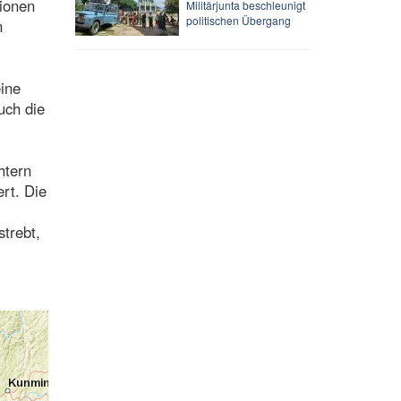
ionen
Militärjunta beschleunigt
politischen Übergang
n
ine
uch die
htern
ert. Die
trebt,