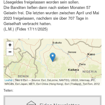
Lösegeldes freigelassen worden sein sollen.
Die Banditen ließen dann nach sieben Monaten 57
Geiseln frei. Die letzten wurden zwischen April und Mai
2023 freigelassen, nachdem sie über 707 Tage in
Geiselhaft verbracht hatten.
(L.M.) (Fides 17/11/2025)
+
−
Leaflet
| Tiles © Esri — Source: Esri, DeLorme, NAVTEQ, USGS, Intermap, iPC,
NRCAN, Esri Japan, METI, Esri China (Hong Kong), Esri (Thailand), TomTom, 2012
Teilen: