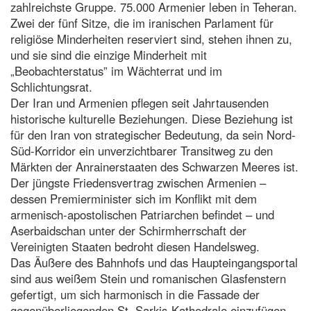
zahlreichste Gruppe. 75.000 Armenier leben in Teheran.
Zwei der fünf Sitze, die im iranischen Parlament für
religiöse Minderheiten reserviert sind, stehen ihnen zu,
und sie sind die einzige Minderheit mit
„Beobachterstatus” im Wächterrat und im
Schlichtungsrat.
Der Iran und Armenien pflegen seit Jahrtausenden
historische kulturelle Beziehungen. Diese Beziehung ist
für den Iran von strategischer Bedeutung, da sein Nord-
Süd-Korridor ein unverzichtbarer Transitweg zu den
Märkten der Anrainerstaaten des Schwarzen Meeres ist.
Der jüngste Friedensvertrag zwischen Armenien –
dessen Premierminister sich im Konflikt mit dem
armenisch-apostolischen Patriarchen befindet – und
Aserbaidschan unter der Schirmherrschaft der
Vereinigten Staaten bedroht diesen Handelsweg.
Das Äußere des Bahnhofs und das Haupteingangsportal
sind aus weißem Stein und romanischen Glasfenstern
gefertigt, um sich harmonisch in die Fassade der
gegenüberliegenden St. Sarkis-Kathedrale einzufügen.