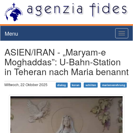
Menu
Toggl
naviga
ASIEN/IRAN - „Maryam-e
Moghaddas”: U-Bahn-Station
in Teheran nach Maria benannt
Mittwoch, 22 Oktober 2025
dialog
koran
schiiten
marienverehrung