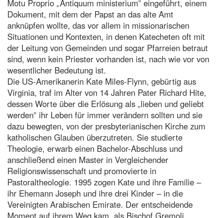
Motu Proprio „Antiquum ministerium” eingeführt, einem
Dokument, mit dem der Papst an das alte Amt
anknüpfen wollte, das vor allem in missionarischen
Situationen und Kontexten, in denen Katecheten oft mit
der Leitung von Gemeinden und sogar Pfarreien betraut
sind, wenn kein Priester vorhanden ist, nach wie vor von
wesentlicher Bedeutung ist.
Die US-Amerikanerin Kate Miles-Flynn, gebürtig aus
Virginia, traf im Alter von 14 Jahren Pater Richard Hite,
dessen Worte über die Erlösung als „lieben und geliebt
werden” ihr Leben für immer verändern sollten und sie
dazu bewegten, von der presbyterianischen Kirche zum
katholischen Glauben überzutreten. Sie studierte
Theologie, erwarb einen Bachelor-Abschluss und
anschließend einen Master in Vergleichender
Religionswissenschaft und promovierte in
Pastoraltheologie. 1995 zogen Kate und ihre Familie –
ihr Ehemann Joseph und ihre drei Kinder – in die
Vereinigten Arabischen Emirate. Der entscheidende
Moment auf ihrem Weg kam, als Bischof Gremoli