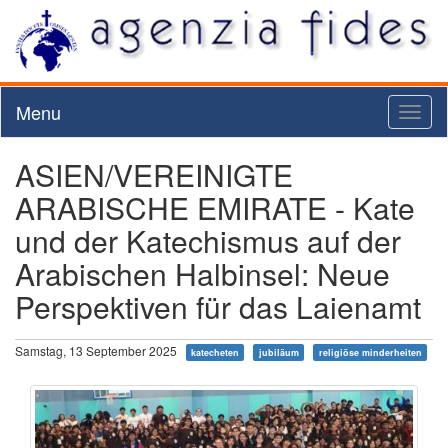
Menu
Toggl
naviga
ASIEN/VEREINIGTE
ARABISCHE EMIRATE - Kate
und der Katechismus auf der
Arabischen Halbinsel: Neue
Perspektiven für das Laienamt
Samstag, 13 September 2025
katecheten
jubiläum
religiöse minderheiten